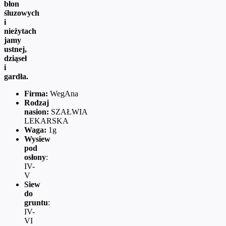
błon
śluzowych
i
nieżytach
jamy
ustnej,
dziąseł
i
gardła.
Firma:
WegAna
Rodzaj
nasion:
SZAŁWIA
LEKARSKA
Waga:
1g
Wysiew
pod
osłony
:
IV-
V
Siew
do
gruntu
:
IV-
VI