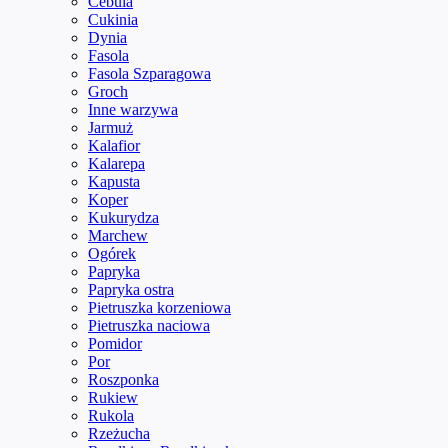
Cebula
Cukinia
Dynia
Fasola
Fasola Szparagowa
Groch
Inne warzywa
Jarmuż
Kalafior
Kalarepa
Kapusta
Koper
Kukurydza
Marchew
Ogórek
Papryka
Papryka ostra
Pietruszka korzeniowa
Pietruszka naciowa
Pomidor
Por
Roszponka
Rukiew
Rukola
Rzeżucha