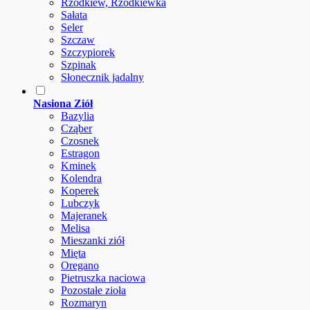
Rzodkiew, Rzodkiewka
Sałata
Seler
Szczaw
Szczypiorek
Szpinak
Słonecznik jadalny
Nasiona Ziół
Bazylia
Cząber
Czosnek
Estragon
Kminek
Kolendra
Koperek
Lubczyk
Majeranek
Melisa
Mieszanki ziół
Mięta
Oregano
Pietruszka naciowa
Pozostałe zioła
Rozmaryn