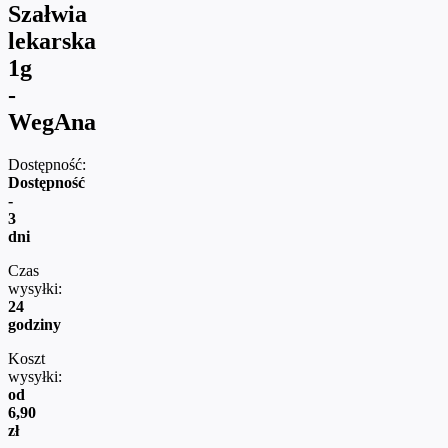
Szałwia
lekarska
1g
-
WegAna
Dostępność:
Dostępność
-
3
dni
Czas
wysyłki:
24
godziny
Koszt
wysyłki:
od
6,90
zł