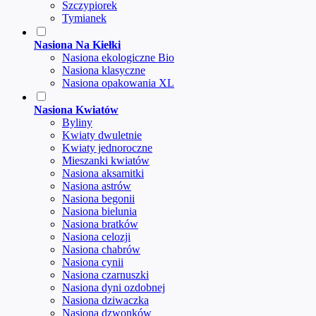
Szczypiorek
Tymianek
Nasiona Na Kiełki
Nasiona ekologiczne Bio
Nasiona klasyczne
Nasiona opakowania XL
Nasiona Kwiatów
Byliny
Kwiaty dwuletnie
Kwiaty jednoroczne
Mieszanki kwiatów
Nasiona aksamitki
Nasiona astrów
Nasiona begonii
Nasiona bielunia
Nasiona bratków
Nasiona celozji
Nasiona chabrów
Nasiona cynii
Nasiona czarnuszki
Nasiona dyni ozdobnej
Nasiona dziwaczka
Nasiona dzwonków