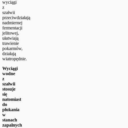
wyciągi
z
szałwii
przeciwdziałają
nadmiernej
fermentacji
jelitowej,
ułatwiają
trawienie
pokarmów,
działają
wiatropędnie.
Wyciągi
wodne
z
szałwii
stosuje
się
natomiast
do
płukania
w
stanach
zapalnych