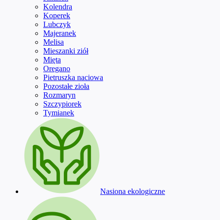
Kolendra
Koperek
Lubczyk
Majeranek
Melisa
Mieszanki ziół
Mięta
Oregano
Pietruszka naciowa
Pozostałe zioła
Rozmaryn
Szczypiorek
Tymianek
Nasiona ekologiczne