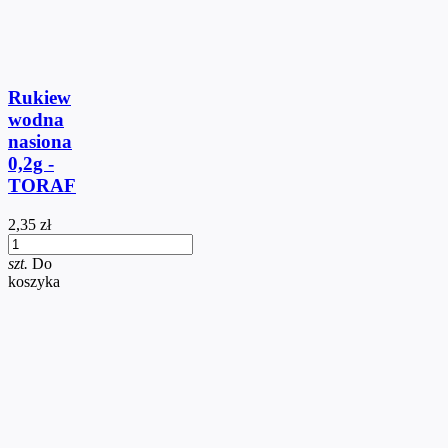
Rukiew
wodna
nasiona
0,2g -
TORAF
2,35 zł
szt.
Do
koszyka