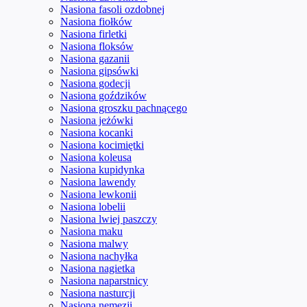
Nasiona fasoli ozdobnej
Nasiona fiołków
Nasiona firletki
Nasiona floksów
Nasiona gazanii
Nasiona gipsówki
Nasiona godecji
Nasiona goździków
Nasiona groszku pachnącego
Nasiona jeżówki
Nasiona kocanki
Nasiona kocimiętki
Nasiona koleusa
Nasiona kupidynka
Nasiona lawendy
Nasiona lewkonii
Nasiona lobelii
Nasiona lwiej paszczy
Nasiona maku
Nasiona malwy
Nasiona nachyłka
Nasiona nagietka
Nasiona naparstnicy
Nasiona nasturcji
Nasiona nemezji