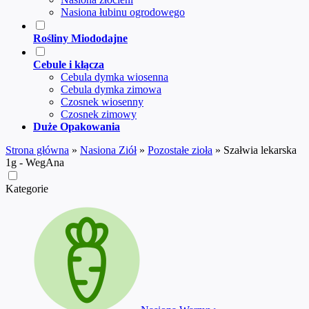
Nasiona łubinu ogrodowego
Rośliny Miododajne
Cebule i kłącza
Cebula dymka wiosenna
Cebula dymka zimowa
Czosnek wiosenny
Czosnek zimowy
Duże Opakowania
Strona główna
»
Nasiona Ziół
»
Pozostałe zioła
»
Szałwia lekarska
1g - WegAna
Kategorie