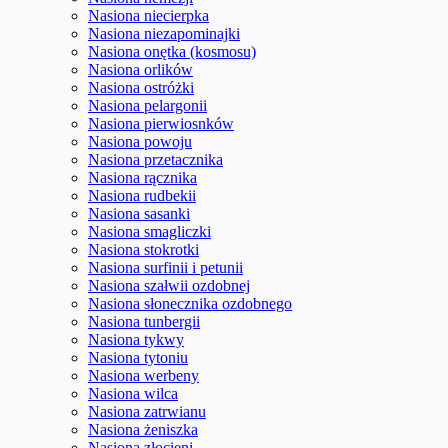
Nasiona niecierpka
Nasiona niezapominajki
Nasiona onętka (kosmosu)
Nasiona orlików
Nasiona ostróżki
Nasiona pelargonii
Nasiona pierwiosnków
Nasiona powoju
Nasiona przetacznika
Nasiona rącznika
Nasiona rudbekii
Nasiona sasanki
Nasiona smagliczki
Nasiona stokrotki
Nasiona surfinii i petunii
Nasiona szałwii ozdobnej
Nasiona słonecznika ozdobnego
Nasiona tunbergii
Nasiona tykwy
Nasiona tytoniu
Nasiona werbeny
Nasiona wilca
Nasiona zatrwianu
Nasiona żeniszka
Nasiona złocieni