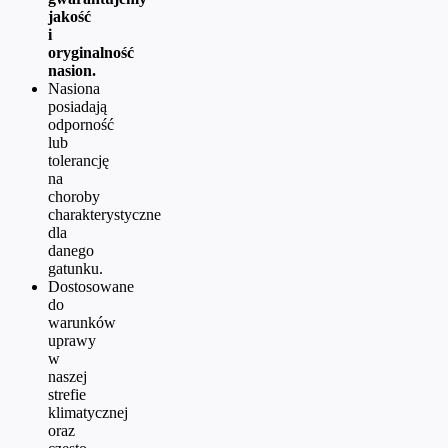
jakość
i
oryginalność
nasion.
Nasiona
posiadają
odporność
lub
tolerancję
na
choroby
charakterystyczne
dla
danego
gatunku.
Dostosowane
do
warunków
uprawy
w
naszej
strefie
klimatycznej
oraz