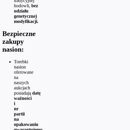
tradycyjnej
hodowli,
bez
udziału
genetycznej
modyfikacji.
Bezpieczne
zakupy
nasion:
Torebki
nasion
oferowane
na
naszych
aukcjach
posiadają
datę
ważności
i
nr
partii
na
opakowaniu
gwarantujemy