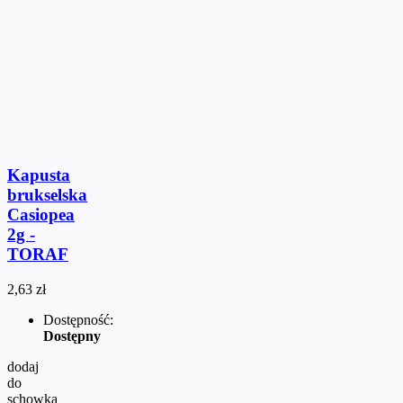
Kapusta
brukselska
Casiopea
2g -
TORAF
2,63 zł
Dostępność:
Dostępny
dodaj
do
schowka