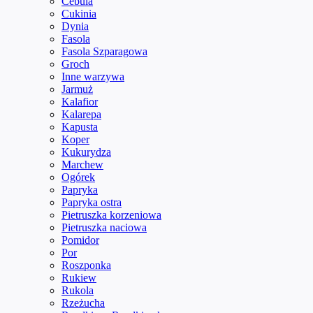
Cebula
Cukinia
Dynia
Fasola
Fasola Szparagowa
Groch
Inne warzywa
Jarmuż
Kalafior
Kalarepa
Kapusta
Koper
Kukurydza
Marchew
Ogórek
Papryka
Papryka ostra
Pietruszka korzeniowa
Pietruszka naciowa
Pomidor
Por
Roszponka
Rukiew
Rukola
Rzeżucha