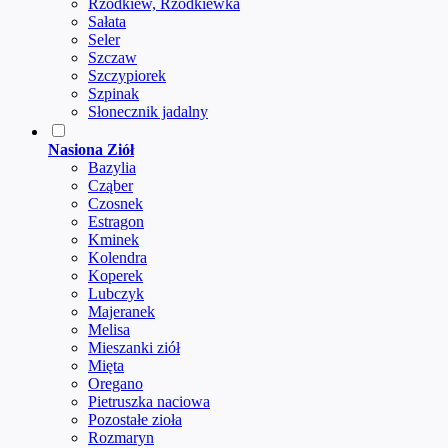
Rzodkiew, Rzodkiewka
Sałata
Seler
Szczaw
Szczypiorek
Szpinak
Słonecznik jadalny
Nasiona Ziół
Bazylia
Cząber
Czosnek
Estragon
Kminek
Kolendra
Koperek
Lubczyk
Majeranek
Melisa
Mieszanki ziół
Mięta
Oregano
Pietruszka naciowa
Pozostałe zioła
Rozmaryn