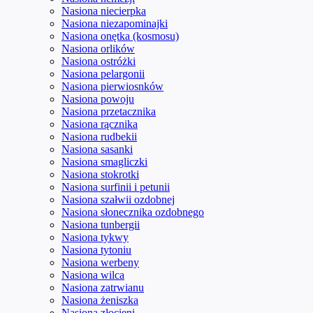
Nasiona niecierpka
Nasiona niezapominajki
Nasiona onętka (kosmosu)
Nasiona orlików
Nasiona ostróżki
Nasiona pelargonii
Nasiona pierwiosnków
Nasiona powoju
Nasiona przetacznika
Nasiona rącznika
Nasiona rudbekii
Nasiona sasanki
Nasiona smagliczki
Nasiona stokrotki
Nasiona surfinii i petunii
Nasiona szałwii ozdobnej
Nasiona słonecznika ozdobnego
Nasiona tunbergii
Nasiona tykwy
Nasiona tytoniu
Nasiona werbeny
Nasiona wilca
Nasiona zatrwianu
Nasiona żeniszka
Nasiona złocieni