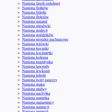
Nasiona fasoli ozdobnej
Nasiona fiołków
Nasiona firletki
Nasiona floksów
Nasiona gazanii
Nasiona gipsówki
Nasiona godecji
Nasiona goździków
Nasiona groszku pachnącego
Nasiona jeżówki
Nasiona kocanki
Nasiona kocimiętki
Nasiona koleusa
Nasiona kupidynka
Nasiona lawendy
Nasiona lewkonii
Nasiona lobelii
Nasiona lwiej paszczy
Nasiona maku
Nasiona malwy
Nasiona nachyłka
Nasiona nagietka
Nasiona naparstnicy
Nasiona nasturcji
Nasiona nemezji