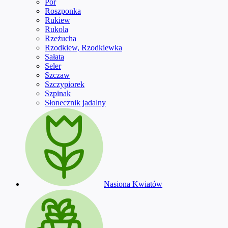
Por
Roszponka
Rukiew
Rukola
Rzeżucha
Rzodkiew, Rzodkiewka
Sałata
Seler
Szczaw
Szczypiorek
Szpinak
Słonecznik jadalny
Nasiona Kwiatów