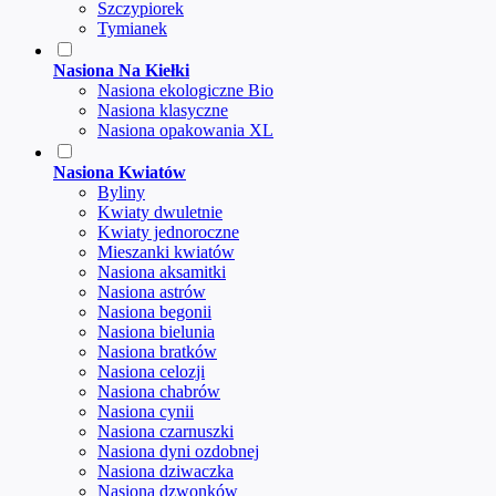
Szczypiorek
Tymianek
Nasiona Na Kiełki
Nasiona ekologiczne Bio
Nasiona klasyczne
Nasiona opakowania XL
Nasiona Kwiatów
Byliny
Kwiaty dwuletnie
Kwiaty jednoroczne
Mieszanki kwiatów
Nasiona aksamitki
Nasiona astrów
Nasiona begonii
Nasiona bielunia
Nasiona bratków
Nasiona celozji
Nasiona chabrów
Nasiona cynii
Nasiona czarnuszki
Nasiona dyni ozdobnej
Nasiona dziwaczka
Nasiona dzwonków