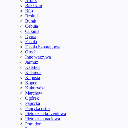
Arbuz
Bakłażan
Bób
Brokuł
Burak
Cebula
Cukinia
Dynia
Fasola
Fasola Szparagowa
Groch
Inne warzywa
Jarmuż
Kalafior
Kalarepa
Kapusta
Koper
Kukurydza
Marchew
Ogórek
Papryka
Papryka ostra
Pietruszka korzeniowa
Pietruszka naciowa
Pomidor