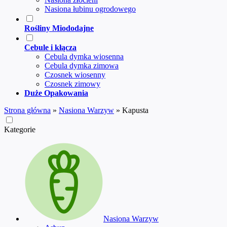
Nasiona łubinu ogrodowego
Rośliny Miododajne
Cebule i kłącza
Cebula dymka wiosenna
Cebula dymka zimowa
Czosnek wiosenny
Czosnek zimowy
Duże Opakowania
Strona główna
»
Nasiona Warzyw
»
Kapusta
Kategorie
Nasiona Warzyw