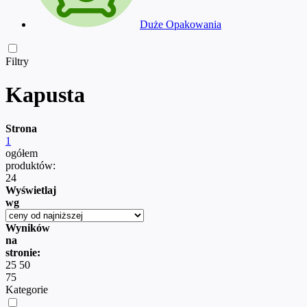
Duże Opakowania
Filtry
Kapusta
Strona
1
ogółem
produktów:
24
Wyświetlaj
wg
Wyników
na
stronie:
25
50
75
Kategorie