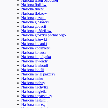
Nasiona fasoli ozdobnej
Nasiona fiołków
Nasiona firletki
Nasiona floksów
Nasiona gazanii
Nasiona gipsówki
Nasiona godecji
Nasiona goździków
Nasiona groszku pachnącego
Nasiona jeżówki
Nasiona kocanki
Nasiona kocimiętki
Nasiona koleusa
Nasiona kupidynka
Nasiona lawendy
Nasiona lewkonii
Nasiona lobelii
Nasiona lwiej paszczy
Nasiona maku
Nasiona malwy
Nasiona nachyłka
Nasiona nagietka
Nasiona naparstnicy
Nasiona nasturcji
Nasiona nemezji