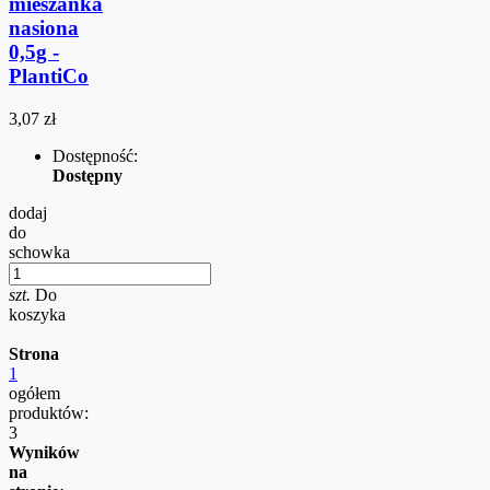
mieszanka
nasiona
0,5g -
PlantiCo
3,07 zł
Dostępność:
Dostępny
dodaj
do
schowka
szt.
Do
koszyka
Strona
1
ogółem
produktów:
3
Wyników
na