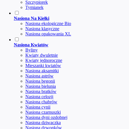
Szczypiorek
Tymianek
Nasiona Na Kiełki
Nasiona ekologiczne Bio
Nasiona klasyczne
Nasiona opakowania XL
Nasiona Kwiatów
Byliny
Kwiaty dwuletnie
Kwiaty jednoroczne
Mieszanki kwiatów
Nasiona aksamitki
Nasiona astrów
Nasiona begonii
Nasiona bielunia
Nasiona bratków
Nasiona celozji
Nasiona chabrów
Nasiona cynii
Nasiona czarnuszki
Nasiona dyni ozdobnej
Nasiona dziwaczka
Nasiona dzwonków