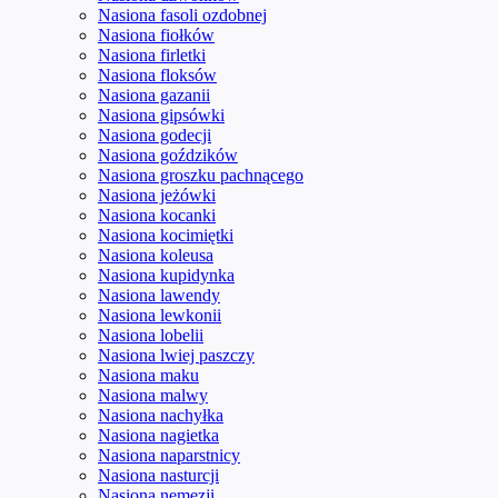
Nasiona fasoli ozdobnej
Nasiona fiołków
Nasiona firletki
Nasiona floksów
Nasiona gazanii
Nasiona gipsówki
Nasiona godecji
Nasiona goździków
Nasiona groszku pachnącego
Nasiona jeżówki
Nasiona kocanki
Nasiona kocimiętki
Nasiona koleusa
Nasiona kupidynka
Nasiona lawendy
Nasiona lewkonii
Nasiona lobelii
Nasiona lwiej paszczy
Nasiona maku
Nasiona malwy
Nasiona nachyłka
Nasiona nagietka
Nasiona naparstnicy
Nasiona nasturcji
Nasiona nemezji