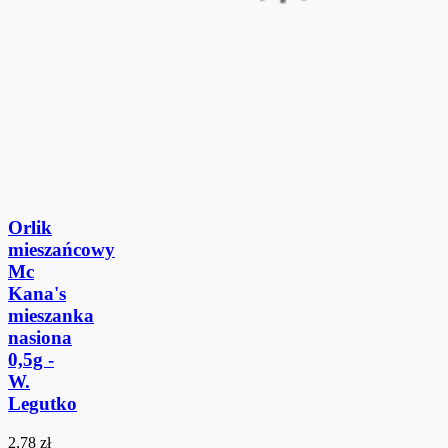
Orlik
mieszańcowy
Mc
Kana's
mieszanka
nasiona
0,5g -
W.
Legutko
2,78 zł