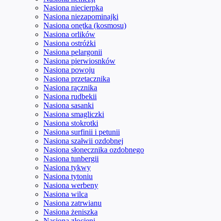
Nasiona niecierpka
Nasiona niezapominajki
Nasiona onętka (kosmosu)
Nasiona orlików
Nasiona ostróżki
Nasiona pelargonii
Nasiona pierwiosnków
Nasiona powoju
Nasiona przetacznika
Nasiona rącznika
Nasiona rudbekii
Nasiona sasanki
Nasiona smagliczki
Nasiona stokrotki
Nasiona surfinii i petunii
Nasiona szałwii ozdobnej
Nasiona słonecznika ozdobnego
Nasiona tunbergii
Nasiona tykwy
Nasiona tytoniu
Nasiona werbeny
Nasiona wilca
Nasiona zatrwianu
Nasiona żeniszka
Nasiona złocieni