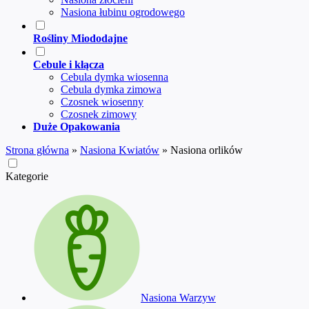
Nasiona łubinu ogrodowego
Rośliny Miododajne
Cebule i kłącza
Cebula dymka wiosenna
Cebula dymka zimowa
Czosnek wiosenny
Czosnek zimowy
Duże Opakowania
Strona główna
»
Nasiona Kwiatów
»
Nasiona orlików
Kategorie
Nasiona Warzyw