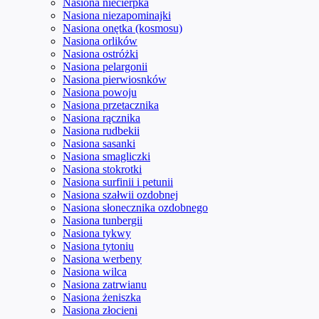
Nasiona niecierpka
Nasiona niezapominajki
Nasiona onętka (kosmosu)
Nasiona orlików
Nasiona ostróżki
Nasiona pelargonii
Nasiona pierwiosnków
Nasiona powoju
Nasiona przetacznika
Nasiona rącznika
Nasiona rudbekii
Nasiona sasanki
Nasiona smagliczki
Nasiona stokrotki
Nasiona surfinii i petunii
Nasiona szałwii ozdobnej
Nasiona słonecznika ozdobnego
Nasiona tunbergii
Nasiona tykwy
Nasiona tytoniu
Nasiona werbeny
Nasiona wilca
Nasiona zatrwianu
Nasiona żeniszka
Nasiona złocieni