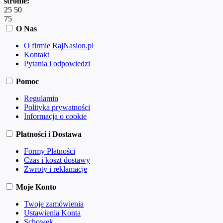
stronie:
25
50
75
O Nas
O firmie RajNasion.pl
Kontakt
Pytania i odpowiedzi
Pomoc
Regulamin
Polityka prywatności
Informacja o cookie
Płatności i Dostawa
Formy Płatności
Czas i koszt dostawy
Zwroty i reklamacje
Moje Konto
Twoje zamówienia
Ustawienia Konta
Schowek