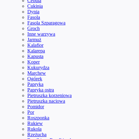
Cebula
Cukinia
Dynia
Fasola
Fasola Szparagowa
Groch
Inne warzywa
Jarmuż
Kalafior
Kalarepa
Kapusta
Koper
Kukurydza
Marchew
Ogórek
Papryka
Papryka ostra
Pietruszka korzeniowa
Pietruszka naciowa
Pomidor
Por
Roszponka
Rukiew
Rukola
Rzeżucha