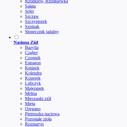
Rzodkiew, Rzodkiewka
Sałata
Seler
Szczaw
Szczypiorek
Szpinak
Słonecznik jadalny
Nasiona Ziół
Bazylia
Cząber
Czosnek
Estragon
Kminek
Kolendra
Koperek
Lubczyk
Majeranek
Melisa
Mieszanki ziół
Mięta
Oregano
Pietruszka naciowa
Pozostałe zioła
Rozmaryn