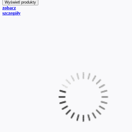
zobacz
szczegóły