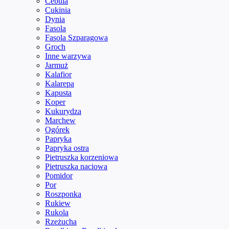
Cebula
Cukinia
Dynia
Fasola
Fasola Szparagowa
Groch
Inne warzywa
Jarmuż
Kalafior
Kalarepa
Kapusta
Koper
Kukurydza
Marchew
Ogórek
Papryka
Papryka ostra
Pietruszka korzeniowa
Pietruszka naciowa
Pomidor
Por
Roszponka
Rukiew
Rukola
Rzeżucha