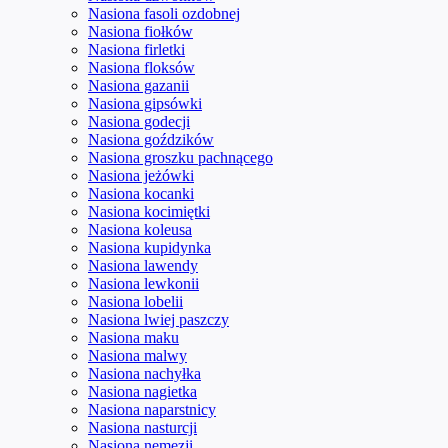
Nasiona fasoli ozdobnej
Nasiona fiołków
Nasiona firletki
Nasiona floksów
Nasiona gazanii
Nasiona gipsówki
Nasiona godecji
Nasiona goździków
Nasiona groszku pachnącego
Nasiona jeżówki
Nasiona kocanki
Nasiona kocimiętki
Nasiona koleusa
Nasiona kupidynka
Nasiona lawendy
Nasiona lewkonii
Nasiona lobelii
Nasiona lwiej paszczy
Nasiona maku
Nasiona malwy
Nasiona nachyłka
Nasiona nagietka
Nasiona naparstnicy
Nasiona nasturcji
Nasiona nemezji