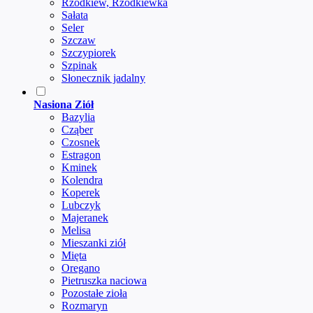
Rzodkiew, Rzodkiewka
Sałata
Seler
Szczaw
Szczypiorek
Szpinak
Słonecznik jadalny
Nasiona Ziół
Bazylia
Cząber
Czosnek
Estragon
Kminek
Kolendra
Koperek
Lubczyk
Majeranek
Melisa
Mieszanki ziół
Mięta
Oregano
Pietruszka naciowa
Pozostałe zioła
Rozmaryn