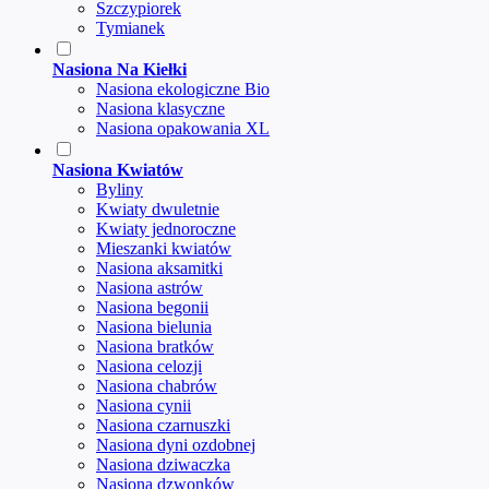
Szczypiorek
Tymianek
Nasiona Na Kiełki
Nasiona ekologiczne Bio
Nasiona klasyczne
Nasiona opakowania XL
Nasiona Kwiatów
Byliny
Kwiaty dwuletnie
Kwiaty jednoroczne
Mieszanki kwiatów
Nasiona aksamitki
Nasiona astrów
Nasiona begonii
Nasiona bielunia
Nasiona bratków
Nasiona celozji
Nasiona chabrów
Nasiona cynii
Nasiona czarnuszki
Nasiona dyni ozdobnej
Nasiona dziwaczka
Nasiona dzwonków