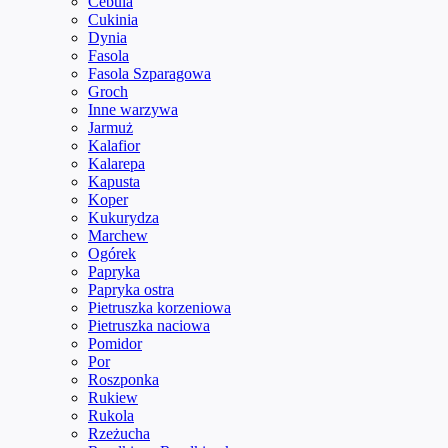
Cebula
Cukinia
Dynia
Fasola
Fasola Szparagowa
Groch
Inne warzywa
Jarmuż
Kalafior
Kalarepa
Kapusta
Koper
Kukurydza
Marchew
Ogórek
Papryka
Papryka ostra
Pietruszka korzeniowa
Pietruszka naciowa
Pomidor
Por
Roszponka
Rukiew
Rukola
Rzeżucha