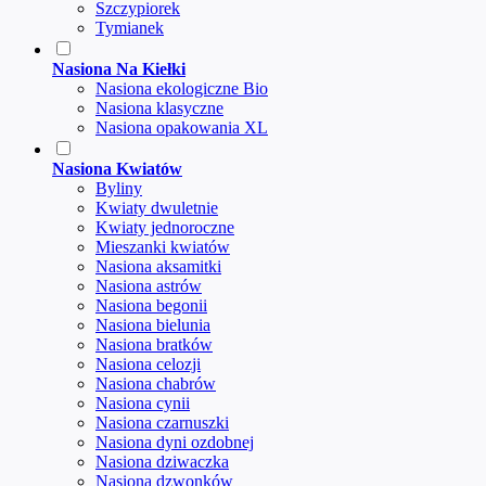
Szczypiorek
Tymianek
Nasiona Na Kiełki
Nasiona ekologiczne Bio
Nasiona klasyczne
Nasiona opakowania XL
Nasiona Kwiatów
Byliny
Kwiaty dwuletnie
Kwiaty jednoroczne
Mieszanki kwiatów
Nasiona aksamitki
Nasiona astrów
Nasiona begonii
Nasiona bielunia
Nasiona bratków
Nasiona celozji
Nasiona chabrów
Nasiona cynii
Nasiona czarnuszki
Nasiona dyni ozdobnej
Nasiona dziwaczka
Nasiona dzwonków