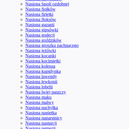
Nasiona fasoli ozdobnej
Nasiona fiołków
Nasiona firletki
Nasiona floksów
Nasiona gazanii
Nasiona gipsówki
Nasiona godecji
Nasiona goździków
Nasiona groszku pachnącego
Nasiona jeżówki
Nasiona kocanki
Nasiona kocimiętki
Nasiona koleusa
Nasiona kupidynka
Nasiona lawendy
Nasiona lewkonii
Nasiona lobelii
Nasiona lwiej paszczy
Nasiona maku
Nasiona malwy
Nasiona nachyłka
Nasiona nagietka
Nasiona naparstnicy
Nasiona nasturcji
Nasiona nemezji