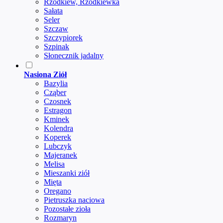
Rzodkiew, Rzodkiewka
Sałata
Seler
Szczaw
Szczypiorek
Szpinak
Słonecznik jadalny
Nasiona Ziół
Bazylia
Cząber
Czosnek
Estragon
Kminek
Kolendra
Koperek
Lubczyk
Majeranek
Melisa
Mieszanki ziół
Mięta
Oregano
Pietruszka naciowa
Pozostałe zioła
Rozmaryn