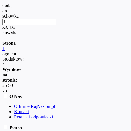
dodaj
do
schowka
szt.
Do
koszyka
Strona
1
ogółem
produktów:
4
Wyników
na
stronie:
25
50
75
O Nas
O firmie RajNasion.pl
Kontakt
Pytania i odpowiedzi
Pomoc