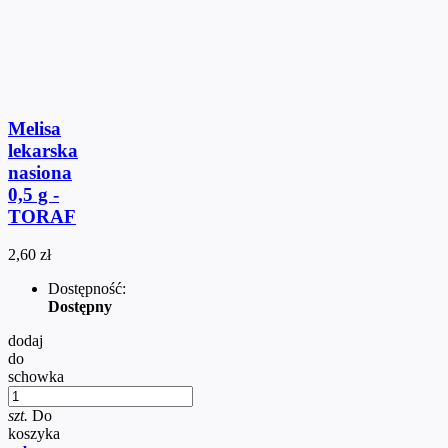
Melisa
lekarska
nasiona
0,5 g -
TORAF
2,60 zł
Dostępność:
Dostępny
dodaj
do
schowka
szt.
Do
koszyka