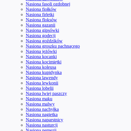
Nasiona fasoli ozdobnej
Nasiona fiołków
Nasiona firletki
Nasiona floksów
Nasiona gazanii
Nasiona gipsówki
Nasiona godecji
Nasiona goździków
Nasiona groszku pachnącego
Nasiona jeżówki
Nasiona kocanki
Nasiona kocimiętki
Nasiona koleusa
Nasiona kupidynka
Nasiona lawendy
Nasiona lewkonii
Nasiona lobelii
Nasiona lwiej paszczy
Nasiona maku
Nasiona malwy
Nasiona nachyłka
Nasiona nagietka
Nasiona naparstnicy
Nasiona nasturcji
Nasiona nemezji