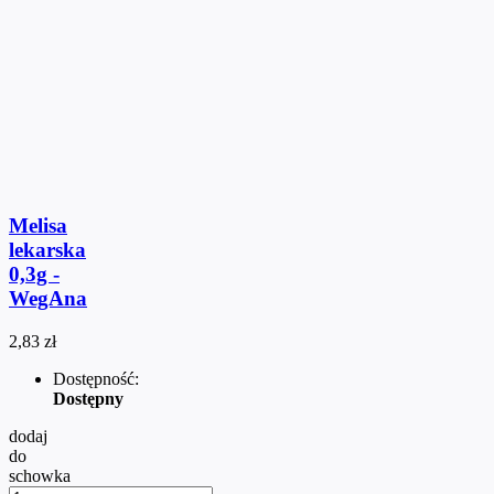
Melisa
lekarska
0,3g -
WegAna
2,83 zł
Dostępność:
Dostępny
dodaj
do
schowka