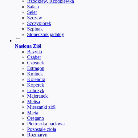
Rzodkiew, Rzodkiewka
Sałata
Seler
Szczaw
Szczypiorek
Szpinak
Słonecznik jadalny
Nasiona Ziół
Bazylia
Cząber
Czosnek
Estragon
Kminek
Kolendra
Koperek
Lubczyk
Majeranek
Melisa
Mieszanki ziół
Mięta
Oregano
Pietruszka naciowa
Pozostałe zioła
Rozmaryn