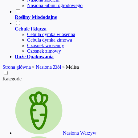
Nasiona łubinu ogrodowego
Rośliny Miododajne
Cebule i kłącza
Cebula dymka wiosenna
Cebula dymka zimowa
Czosnek wiosenny
Czosnek zimowy
Duże Opakowania
Strona główna
»
Nasiona Ziół
»
Melisa
Kategorie
Nasiona Warzyw