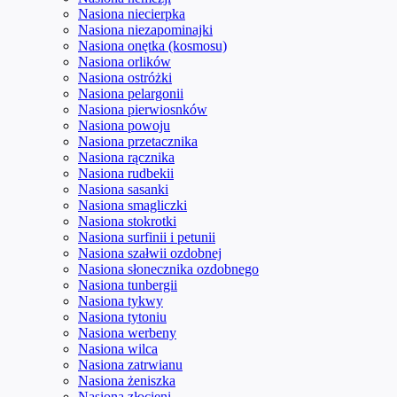
Nasiona niecierpka
Nasiona niezapominajki
Nasiona onętka (kosmosu)
Nasiona orlików
Nasiona ostróżki
Nasiona pelargonii
Nasiona pierwiosnków
Nasiona powoju
Nasiona przetacznika
Nasiona rącznika
Nasiona rudbekii
Nasiona sasanki
Nasiona smagliczki
Nasiona stokrotki
Nasiona surfinii i petunii
Nasiona szałwii ozdobnej
Nasiona słonecznika ozdobnego
Nasiona tunbergii
Nasiona tykwy
Nasiona tytoniu
Nasiona werbeny
Nasiona wilca
Nasiona zatrwianu
Nasiona żeniszka
Nasiona złocieni