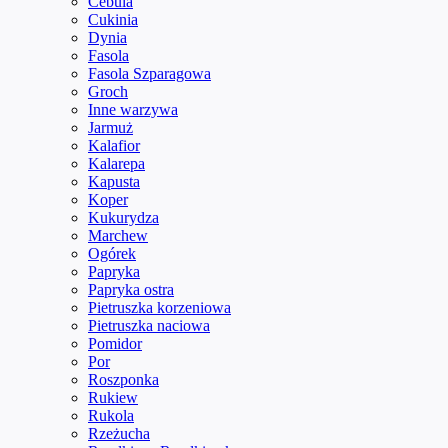
Cebula
Cukinia
Dynia
Fasola
Fasola Szparagowa
Groch
Inne warzywa
Jarmuż
Kalafior
Kalarepa
Kapusta
Koper
Kukurydza
Marchew
Ogórek
Papryka
Papryka ostra
Pietruszka korzeniowa
Pietruszka naciowa
Pomidor
Por
Roszponka
Rukiew
Rukola
Rzeżucha