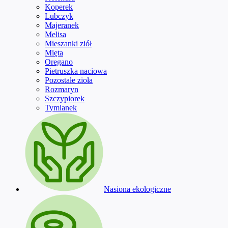
Koperek
Lubczyk
Majeranek
Melisa
Mieszanki ziół
Mięta
Oregano
Pietruszka naciowa
Pozostałe zioła
Rozmaryn
Szczypiorek
Tymianek
Nasiona ekologiczne