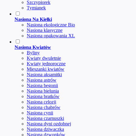
Szczypiorek
Tymianek
Nasiona Na Kiełki
Nasiona ekologiczne Bio
Nasiona klasyczne
Nasiona opakowania XL
Nasiona Kwiatów
Byliny
Kwiaty dwuletnie
Kwiaty jednoroczne
Mieszanki kwiatów
Nasiona aksamitki
Nasiona astrów
Nasiona begonii
Nasiona bielunia
Nasiona bratków
Nasiona celozji
Nasiona chabrów
Nasiona cynii
Nasiona czarnuszki
Nasiona dyni ozdobnej
Nasiona dziwaczka
Nasiona dzwonków