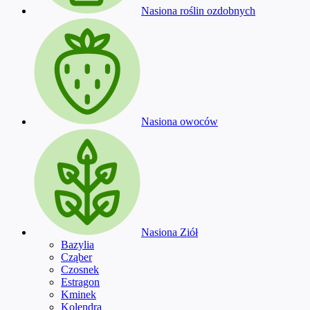
Nasiona roślin ozdobnych
Nasiona owoców
Nasiona Ziół
Bazylia
Cząber
Czosnek
Estragon
Kminek
Kolendra