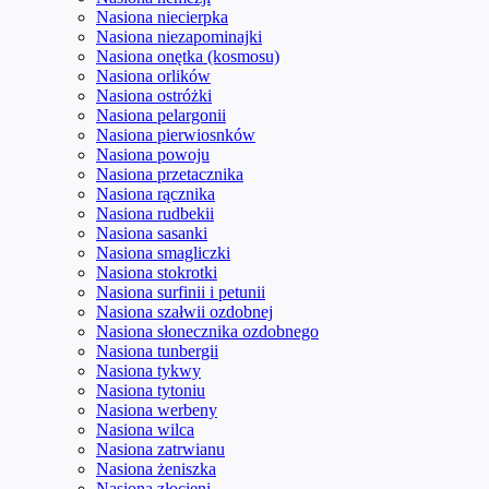
Nasiona niecierpka
Nasiona niezapominajki
Nasiona onętka (kosmosu)
Nasiona orlików
Nasiona ostróżki
Nasiona pelargonii
Nasiona pierwiosnków
Nasiona powoju
Nasiona przetacznika
Nasiona rącznika
Nasiona rudbekii
Nasiona sasanki
Nasiona smagliczki
Nasiona stokrotki
Nasiona surfinii i petunii
Nasiona szałwii ozdobnej
Nasiona słonecznika ozdobnego
Nasiona tunbergii
Nasiona tykwy
Nasiona tytoniu
Nasiona werbeny
Nasiona wilca
Nasiona zatrwianu
Nasiona żeniszka
Nasiona złocieni