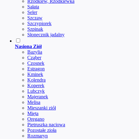
Rzodkiew, Rzodkiewka
Sałata
Seler
Szczaw
Szczypiorek
Szpinak
Słonecznik jadalny
Nasiona Ziół
Bazylia
Cząber
Czosnek
Estragon
Kminek
Kolendra
Koperek
Lubczyk
Majeranek
Melisa
Mieszanki ziół
Mięta
Oregano
Pietruszka naciowa
Pozostałe zioła
Rozmaryn