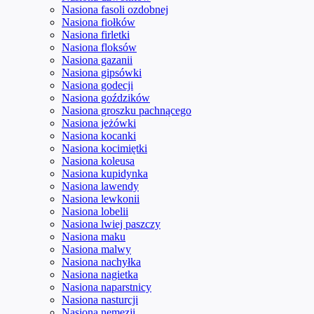
Nasiona fasoli ozdobnej
Nasiona fiołków
Nasiona firletki
Nasiona floksów
Nasiona gazanii
Nasiona gipsówki
Nasiona godecji
Nasiona goździków
Nasiona groszku pachnącego
Nasiona jeżówki
Nasiona kocanki
Nasiona kocimiętki
Nasiona koleusa
Nasiona kupidynka
Nasiona lawendy
Nasiona lewkonii
Nasiona lobelii
Nasiona lwiej paszczy
Nasiona maku
Nasiona malwy
Nasiona nachyłka
Nasiona nagietka
Nasiona naparstnicy
Nasiona nasturcji
Nasiona nemezji