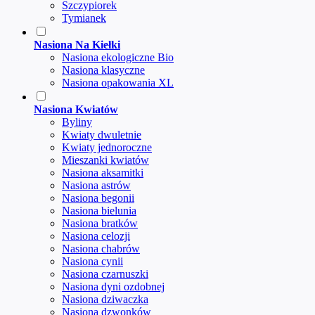
Szczypiorek
Tymianek
Nasiona Na Kiełki
Nasiona ekologiczne Bio
Nasiona klasyczne
Nasiona opakowania XL
Nasiona Kwiatów
Byliny
Kwiaty dwuletnie
Kwiaty jednoroczne
Mieszanki kwiatów
Nasiona aksamitki
Nasiona astrów
Nasiona begonii
Nasiona bielunia
Nasiona bratków
Nasiona celozji
Nasiona chabrów
Nasiona cynii
Nasiona czarnuszki
Nasiona dyni ozdobnej
Nasiona dziwaczka
Nasiona dzwonków