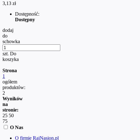
3,13 zł
Dostępność:
Dostępny
dodaj
do
schowka
szt.
Do
koszyka
Strona
1
ogółem
produktów:
2
Wyników
na
stronie:
25
50
75
O Nas
O firmie RajNasion.pl