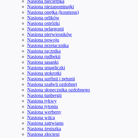
Nasiona niecierpka
Nasiona niezapominajki
Nasiona onętka (kosmosu)
Nasiona orlików
Nasiona ostróżki
Nasiona pelargonii
Nasiona pierwiosnków
Nasiona powoju
Nasiona przetacznika
Nasiona rącznika
Nasiona rudbekii
Nasiona sasanki
Nasiona smagliczki
Nasiona stokrotki
Nasiona surfinii i petunii
Nasiona szałwii ozdobnej
Nasiona słonecznika ozdobnego
Nasiona tunbergii
Nasiona tykwy
Nasiona tytoniu
Nasiona werbeny
Nasiona wilca
Nasiona zatrwianu
Nasiona żeniszka
Nasiona złocieni