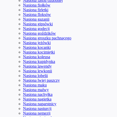
Nasiona fasoli ozdobnej
Nasiona fiołków
Nasiona firletki
Nasiona floksów
Nasiona gazanii
Nasiona gipsówki
Nasiona godecji
Nasiona goździków
Nasiona groszku pachnącego
Nasiona jeżówki
Nasiona kocanki
Nasiona kocimiętki
Nasiona koleusa
Nasiona kupidynka
Nasiona lawendy
Nasiona lewkonii
Nasiona lobelii
Nasiona lwiej paszczy
Nasiona maku
Nasiona malwy
Nasiona nachyłka
Nasiona nagietka
Nasiona naparstnicy
Nasiona nasturcji
Nasiona nemezji