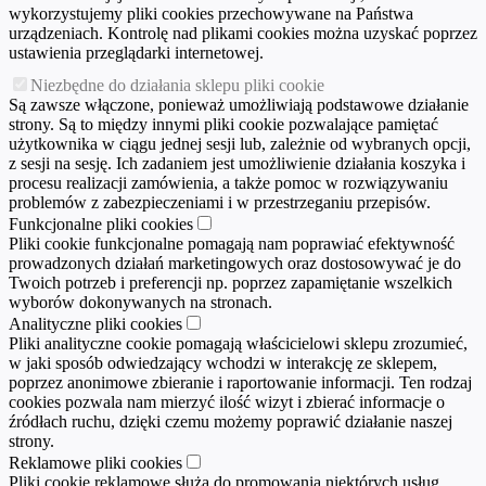
wykorzystujemy pliki cookies przechowywane na Państwa
urządzeniach. Kontrolę nad plikami cookies można uzyskać poprzez
ustawienia przeglądarki internetowej.
Niezbędne do działania sklepu pliki cookie
Są zawsze włączone, ponieważ umożliwiają podstawowe działanie
strony. Są to między innymi pliki cookie pozwalające pamiętać
użytkownika w ciągu jednej sesji lub, zależnie od wybranych opcji,
z sesji na sesję. Ich zadaniem jest umożliwienie działania koszyka i
procesu realizacji zamówienia, a także pomoc w rozwiązywaniu
problemów z zabezpieczeniami i w przestrzeganiu przepisów.
Funkcjonalne pliki cookies
Pliki cookie funkcjonalne pomagają nam poprawiać efektywność
prowadzonych działań marketingowych oraz dostosowywać je do
Twoich potrzeb i preferencji np. poprzez zapamiętanie wszelkich
wyborów dokonywanych na stronach.
Analityczne pliki cookies
Pliki analityczne cookie pomagają właścicielowi sklepu zrozumieć,
w jaki sposób odwiedzający wchodzi w interakcję ze sklepem,
poprzez anonimowe zbieranie i raportowanie informacji. Ten rodzaj
cookies pozwala nam mierzyć ilość wizyt i zbierać informacje o
źródłach ruchu, dzięki czemu możemy poprawić działanie naszej
strony.
Reklamowe pliki cookies
Pliki cookie reklamowe służą do promowania niektórych usług,