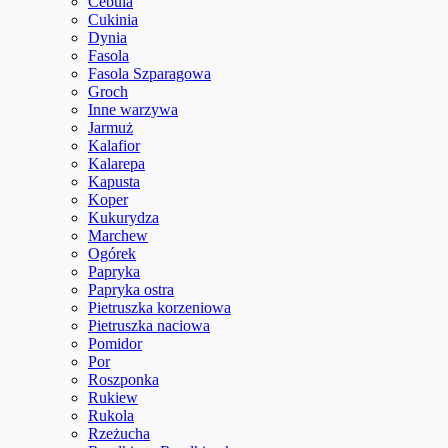
Cebula
Cukinia
Dynia
Fasola
Fasola Szparagowa
Groch
Inne warzywa
Jarmuż
Kalafior
Kalarepa
Kapusta
Koper
Kukurydza
Marchew
Ogórek
Papryka
Papryka ostra
Pietruszka korzeniowa
Pietruszka naciowa
Pomidor
Por
Roszponka
Rukiew
Rukola
Rzeżucha