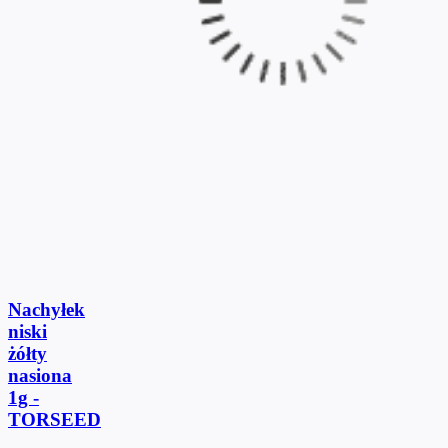
Nachyłek
niski
żółty
nasiona
1g -
TORSEED