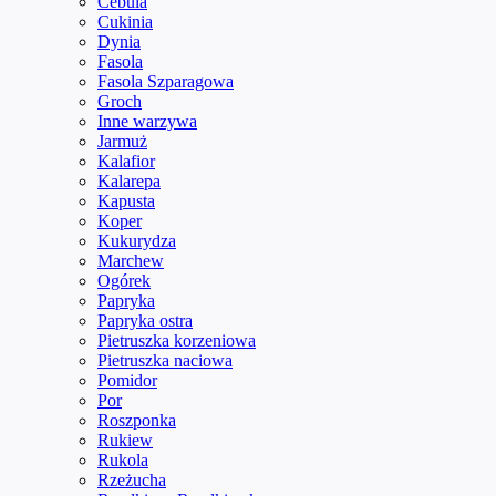
Cebula
Cukinia
Dynia
Fasola
Fasola Szparagowa
Groch
Inne warzywa
Jarmuż
Kalafior
Kalarepa
Kapusta
Koper
Kukurydza
Marchew
Ogórek
Papryka
Papryka ostra
Pietruszka korzeniowa
Pietruszka naciowa
Pomidor
Por
Roszponka
Rukiew
Rukola
Rzeżucha