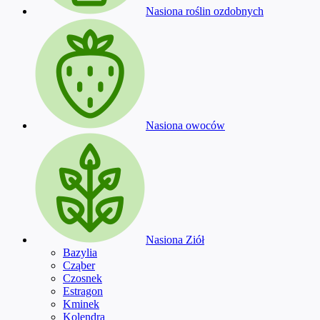
Nasiona roślin ozdobnych
Nasiona owoców
Nasiona Ziół
Bazylia
Cząber
Czosnek
Estragon
Kminek
Kolendra