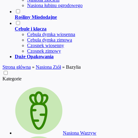
Nasiona łubinu ogrodowego
Rośliny Miododajne
Cebule i kłącza
Cebula dymka wiosenna
Cebula dymka zimowa
Czosnek wiosenny
Czosnek zimowy
Duże Opakowania
Strona główna
»
Nasiona Ziół
»
Bazylia
Kategorie
Nasiona Warzyw