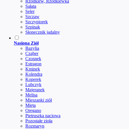
Rzodkiew, Rzodkiewka
Sałata
Seler
Szczaw
Szczypiorek
Szpinak
Słonecznik jadalny
Nasiona Ziół
Bazylia
Cząber
Czosnek
Estragon
Kminek
Kolendra
Koperek
Lubczyk
Majeranek
Melisa
Mieszanki ziół
Mięta
Oregano
Pietruszka naciowa
Pozostałe zioła
Rozmaryn