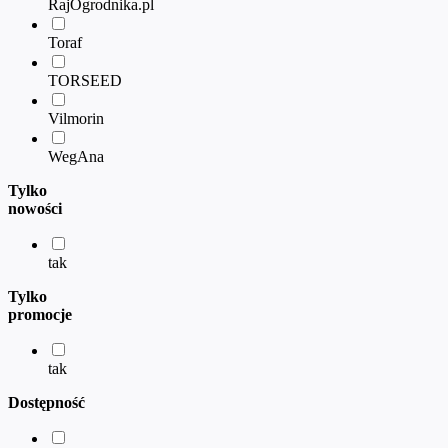
RajOgrodnika.pl
Toraf
TORSEED
Vilmorin
WegAna
Tylko
nowości
tak
Tylko
promocje
tak
Dostępność