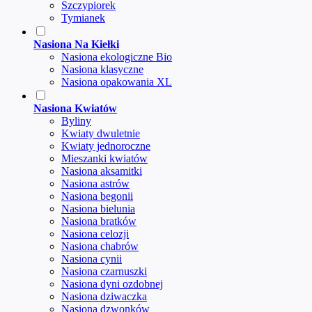
Szczypiorek
Tymianek
Nasiona Na Kiełki
Nasiona ekologiczne Bio
Nasiona klasyczne
Nasiona opakowania XL
Nasiona Kwiatów
Byliny
Kwiaty dwuletnie
Kwiaty jednoroczne
Mieszanki kwiatów
Nasiona aksamitki
Nasiona astrów
Nasiona begonii
Nasiona bielunia
Nasiona bratków
Nasiona celozji
Nasiona chabrów
Nasiona cynii
Nasiona czarnuszki
Nasiona dyni ozdobnej
Nasiona dziwaczka
Nasiona dzwonków