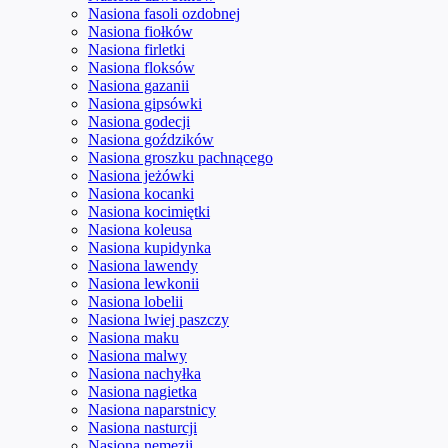
Nasiona fasoli ozdobnej
Nasiona fiołków
Nasiona firletki
Nasiona floksów
Nasiona gazanii
Nasiona gipsówki
Nasiona godecji
Nasiona goździków
Nasiona groszku pachnącego
Nasiona jeżówki
Nasiona kocanki
Nasiona kocimiętki
Nasiona koleusa
Nasiona kupidynka
Nasiona lawendy
Nasiona lewkonii
Nasiona lobelii
Nasiona lwiej paszczy
Nasiona maku
Nasiona malwy
Nasiona nachyłka
Nasiona nagietka
Nasiona naparstnicy
Nasiona nasturcji
Nasiona nemezji