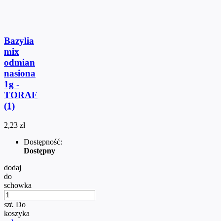
Bazylia
mix
odmian
nasiona
1g -
TORAF
(1)
2,23 zł
Dostępność:
Dostępny
dodaj
do
schowka
szt.
Do
koszyka