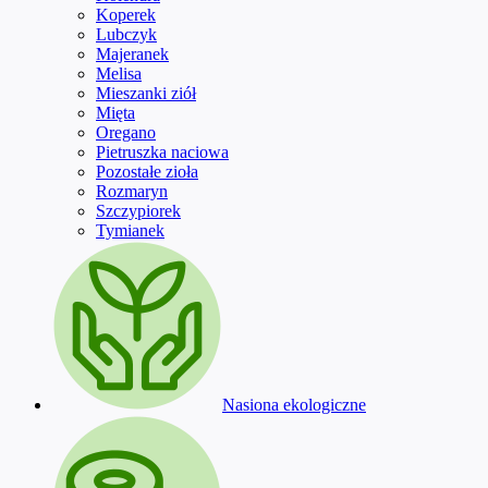
Koperek
Lubczyk
Majeranek
Melisa
Mieszanki ziół
Mięta
Oregano
Pietruszka naciowa
Pozostałe zioła
Rozmaryn
Szczypiorek
Tymianek
Nasiona ekologiczne