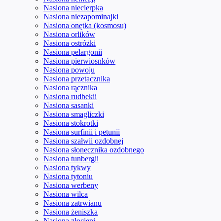
Nasiona niecierpka
Nasiona niezapominajki
Nasiona onętka (kosmosu)
Nasiona orlików
Nasiona ostróżki
Nasiona pelargonii
Nasiona pierwiosnków
Nasiona powoju
Nasiona przetacznika
Nasiona rącznika
Nasiona rudbekii
Nasiona sasanki
Nasiona smagliczki
Nasiona stokrotki
Nasiona surfinii i petunii
Nasiona szałwii ozdobnej
Nasiona słonecznika ozdobnego
Nasiona tunbergii
Nasiona tykwy
Nasiona tytoniu
Nasiona werbeny
Nasiona wilca
Nasiona zatrwianu
Nasiona żeniszka
Nasiona złocieni