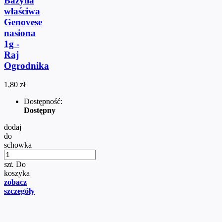
Bazylia
właściwa
Genovese
nasiona
1g -
Raj
Ogrodnika
1,80 zł
Dostępność:
Dostępny
dodaj
do
schowka
szt.
Do
koszyka
zobacz
szczegóły