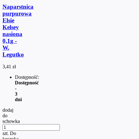
Naparstnica
purpurowa
Elsie
Kelsey
nasiona
0,1g -
W.
Legutko
3,41 zł
Dostępność:
Dostępność
-
3
dni
dodaj
do
schowka
szt.
Do
koszyka