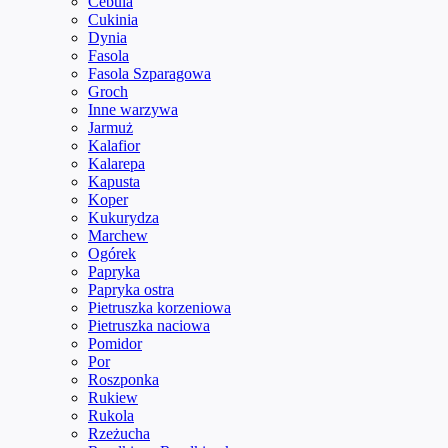
Cebula
Cukinia
Dynia
Fasola
Fasola Szparagowa
Groch
Inne warzywa
Jarmuż
Kalafior
Kalarepa
Kapusta
Koper
Kukurydza
Marchew
Ogórek
Papryka
Papryka ostra
Pietruszka korzeniowa
Pietruszka naciowa
Pomidor
Por
Roszponka
Rukiew
Rukola
Rzeżucha