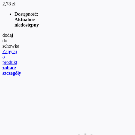
2,78 zł
Dostępność:
Aktualnie
niedostępny
dodaj
do
schowka
Zapytaj
o
produkt
zobacz
szczegóły