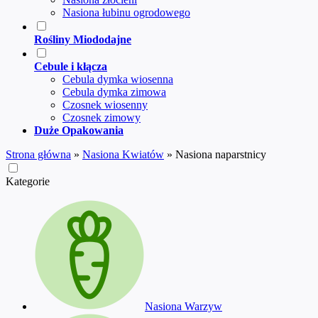
Nasiona łubinu ogrodowego
Rośliny Miododajne
Cebule i kłącza
Cebula dymka wiosenna
Cebula dymka zimowa
Czosnek wiosenny
Czosnek zimowy
Duże Opakowania
Strona główna
»
Nasiona Kwiatów
»
Nasiona naparstnicy
Kategorie
Nasiona Warzyw