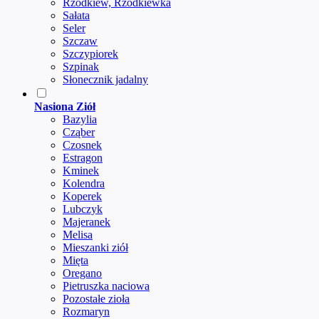
Rzodkiew, Rzodkiewka
Sałata
Seler
Szczaw
Szczypiorek
Szpinak
Słonecznik jadalny
Nasiona Ziół
Bazylia
Cząber
Czosnek
Estragon
Kminek
Kolendra
Koperek
Lubczyk
Majeranek
Melisa
Mieszanki ziół
Mięta
Oregano
Pietruszka naciowa
Pozostałe zioła
Rozmaryn