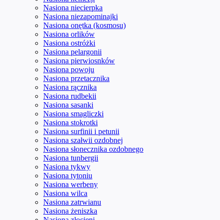
Nasiona niecierpka
Nasiona niezapominajki
Nasiona onętka (kosmosu)
Nasiona orlików
Nasiona ostróżki
Nasiona pelargonii
Nasiona pierwiosnków
Nasiona powoju
Nasiona przetacznika
Nasiona rącznika
Nasiona rudbekii
Nasiona sasanki
Nasiona smagliczki
Nasiona stokrotki
Nasiona surfinii i petunii
Nasiona szałwii ozdobnej
Nasiona słonecznika ozdobnego
Nasiona tunbergii
Nasiona tykwy
Nasiona tytoniu
Nasiona werbeny
Nasiona wilca
Nasiona zatrwianu
Nasiona żeniszka
Nasiona złocieni