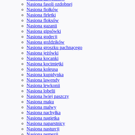
Nasiona fasoli ozdobnej
Nasiona fiołków
Nasiona firletki
Nasiona floksów
Nasiona gazanii
Nasiona gipsówki
Nasiona godecji
Nasiona goździków
Nasiona groszku pachnącego
Nasiona jeżówki
Nasiona kocanki
Nasiona kocimiętki
Nasiona koleusa
Nasiona kupidynka
Nasiona lawendy
Nasiona lewkonii
Nasiona lobelii
Nasiona lwiej paszczy
Nasiona maku
Nasiona malwy
Nasiona nachyłka
Nasiona nagietka
Nasiona naparstnicy
Nasiona nasturcji
Nasiona nemezji