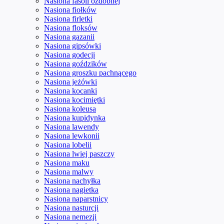
Nasiona fasoli ozdobnej
Nasiona fiołków
Nasiona firletki
Nasiona floksów
Nasiona gazanii
Nasiona gipsówki
Nasiona godecji
Nasiona goździków
Nasiona groszku pachnącego
Nasiona jeżówki
Nasiona kocanki
Nasiona kocimiętki
Nasiona koleusa
Nasiona kupidynka
Nasiona lawendy
Nasiona lewkonii
Nasiona lobelii
Nasiona lwiej paszczy
Nasiona maku
Nasiona malwy
Nasiona nachyłka
Nasiona nagietka
Nasiona naparstnicy
Nasiona nasturcji
Nasiona nemezji