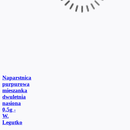
Naparstnica
purpurowa
mieszanka
dwuletnia
nasiona
0,5g -
W.
Legutko