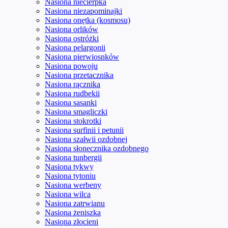
Nasiona niecierpka
Nasiona niezapominajki
Nasiona onętka (kosmosu)
Nasiona orlików
Nasiona ostróżki
Nasiona pelargonii
Nasiona pierwiosnków
Nasiona powoju
Nasiona przetacznika
Nasiona rącznika
Nasiona rudbekii
Nasiona sasanki
Nasiona smagliczki
Nasiona stokrotki
Nasiona surfinii i petunii
Nasiona szałwii ozdobnej
Nasiona słonecznika ozdobnego
Nasiona tunbergii
Nasiona tykwy
Nasiona tytoniu
Nasiona werbeny
Nasiona wilca
Nasiona zatrwianu
Nasiona żeniszka
Nasiona złocieni