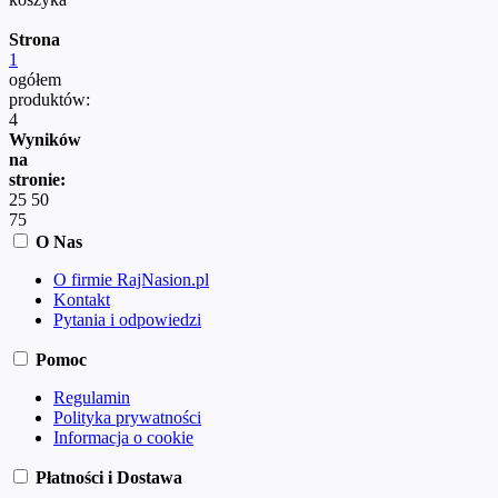
Strona
1
ogółem
produktów:
4
Wyników
na
stronie:
25
50
75
O Nas
O firmie RajNasion.pl
Kontakt
Pytania i odpowiedzi
Pomoc
Regulamin
Polityka prywatności
Informacja o cookie
Płatności i Dostawa