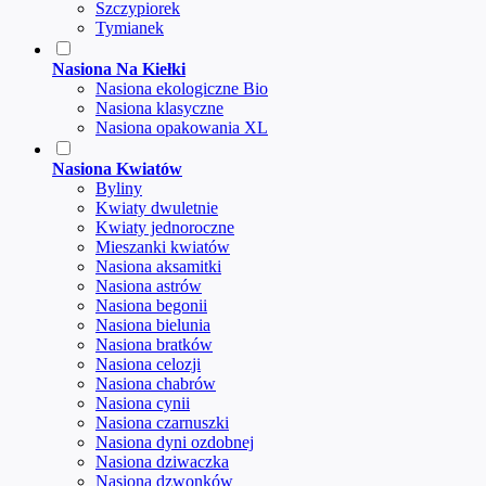
Szczypiorek
Tymianek
Nasiona Na Kiełki
Nasiona ekologiczne Bio
Nasiona klasyczne
Nasiona opakowania XL
Nasiona Kwiatów
Byliny
Kwiaty dwuletnie
Kwiaty jednoroczne
Mieszanki kwiatów
Nasiona aksamitki
Nasiona astrów
Nasiona begonii
Nasiona bielunia
Nasiona bratków
Nasiona celozji
Nasiona chabrów
Nasiona cynii
Nasiona czarnuszki
Nasiona dyni ozdobnej
Nasiona dziwaczka
Nasiona dzwonków