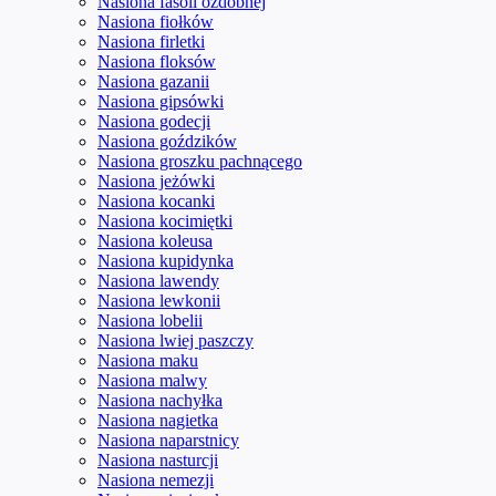
Nasiona fasoli ozdobnej
Nasiona fiołków
Nasiona firletki
Nasiona floksów
Nasiona gazanii
Nasiona gipsówki
Nasiona godecji
Nasiona goździków
Nasiona groszku pachnącego
Nasiona jeżówki
Nasiona kocanki
Nasiona kocimiętki
Nasiona koleusa
Nasiona kupidynka
Nasiona lawendy
Nasiona lewkonii
Nasiona lobelii
Nasiona lwiej paszczy
Nasiona maku
Nasiona malwy
Nasiona nachyłka
Nasiona nagietka
Nasiona naparstnicy
Nasiona nasturcji
Nasiona nemezji