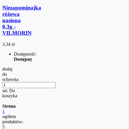
Niezapominajka
różowa
nasiona
0,3g -
VILMORIN
3,34 zł
Dostępność:
Dostępny
dodaj
do
schowka
szt.
Do
koszyka
Strona
1
ogółem
produktów:
5