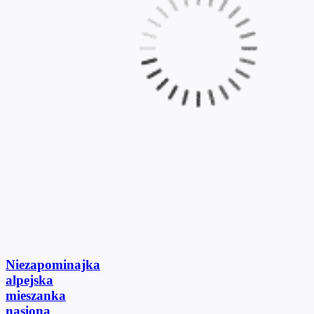
Niezapominajka
alpejska
mieszanka
nasiona