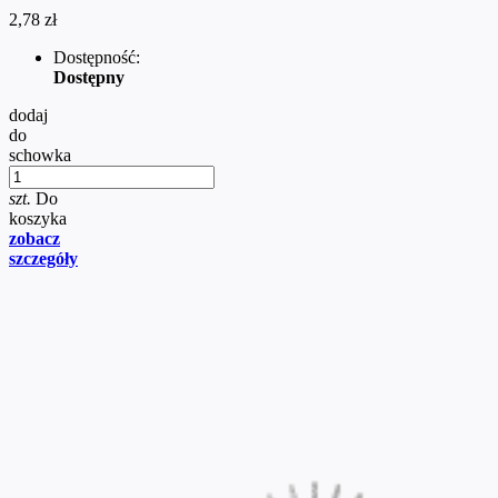
2,78 zł
Dostępność:
Dostępny
dodaj
do
schowka
szt.
Do
koszyka
zobacz
szczegóły