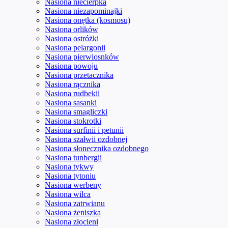
Nasiona niecierpka
Nasiona niezapominajki
Nasiona onętka (kosmosu)
Nasiona orlików
Nasiona ostróżki
Nasiona pelargonii
Nasiona pierwiosnków
Nasiona powoju
Nasiona przetacznika
Nasiona rącznika
Nasiona rudbekii
Nasiona sasanki
Nasiona smagliczki
Nasiona stokrotki
Nasiona surfinii i petunii
Nasiona szałwii ozdobnej
Nasiona słonecznika ozdobnego
Nasiona tunbergii
Nasiona tykwy
Nasiona tytoniu
Nasiona werbeny
Nasiona wilca
Nasiona zatrwianu
Nasiona żeniszka
Nasiona złocieni