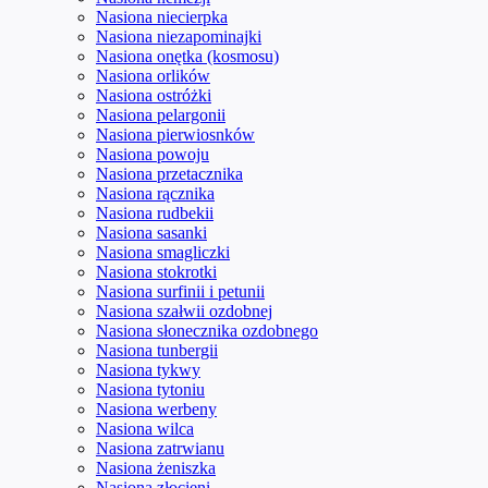
Nasiona niecierpka
Nasiona niezapominajki
Nasiona onętka (kosmosu)
Nasiona orlików
Nasiona ostróżki
Nasiona pelargonii
Nasiona pierwiosnków
Nasiona powoju
Nasiona przetacznika
Nasiona rącznika
Nasiona rudbekii
Nasiona sasanki
Nasiona smagliczki
Nasiona stokrotki
Nasiona surfinii i petunii
Nasiona szałwii ozdobnej
Nasiona słonecznika ozdobnego
Nasiona tunbergii
Nasiona tykwy
Nasiona tytoniu
Nasiona werbeny
Nasiona wilca
Nasiona zatrwianu
Nasiona żeniszka
Nasiona złocieni