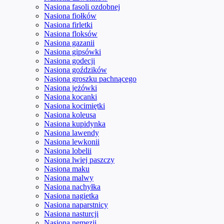
Nasiona fasoli ozdobnej
Nasiona fiołków
Nasiona firletki
Nasiona floksów
Nasiona gazanii
Nasiona gipsówki
Nasiona godecji
Nasiona goździków
Nasiona groszku pachnącego
Nasiona jeżówki
Nasiona kocanki
Nasiona kocimiętki
Nasiona koleusa
Nasiona kupidynka
Nasiona lawendy
Nasiona lewkonii
Nasiona lobelii
Nasiona lwiej paszczy
Nasiona maku
Nasiona malwy
Nasiona nachyłka
Nasiona nagietka
Nasiona naparstnicy
Nasiona nasturcji
Nasiona nemezji