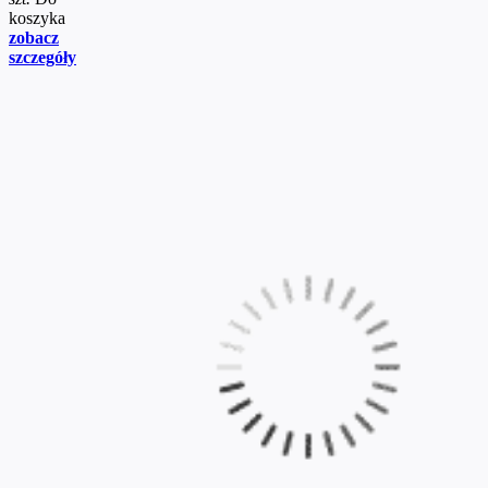
koszyka
zobacz
szczegóły