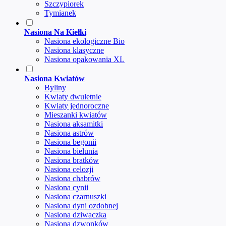
Szczypiorek
Tymianek
Nasiona Na Kiełki
Nasiona ekologiczne Bio
Nasiona klasyczne
Nasiona opakowania XL
Nasiona Kwiatów
Byliny
Kwiaty dwuletnie
Kwiaty jednoroczne
Mieszanki kwiatów
Nasiona aksamitki
Nasiona astrów
Nasiona begonii
Nasiona bielunia
Nasiona bratków
Nasiona celozji
Nasiona chabrów
Nasiona cynii
Nasiona czarnuszki
Nasiona dyni ozdobnej
Nasiona dziwaczka
Nasiona dzwonków