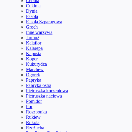
Cebula
Cukinia
Dynia
Fasola
Fasola Szparagowa
Groch
Inne warzywa
Jarmuż
Kalafior
Kalarepa
Kapusta
Koper
Kukurydza
Marchew
Ogórek
Papryka
Papryka ostra
Pietruszka korzeniowa
Pietruszka naciowa
Pomidor
Por
Roszponka
Rukiew
Rukola
Rzeżucha