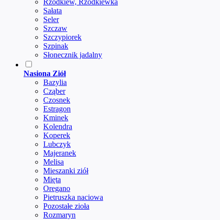
Rzodkiew, Rzodkiewka
Sałata
Seler
Szczaw
Szczypiorek
Szpinak
Słonecznik jadalny
Nasiona Ziół
Bazylia
Cząber
Czosnek
Estragon
Kminek
Kolendra
Koperek
Lubczyk
Majeranek
Melisa
Mieszanki ziół
Mięta
Oregano
Pietruszka naciowa
Pozostałe zioła
Rozmaryn