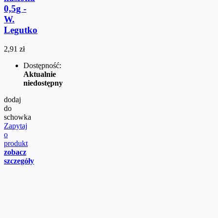
0,5g -
W.
Legutko
2,91 zł
Dostępność:
Aktualnie
niedostępny
dodaj
do
schowka
Zapytaj
o
produkt
zobacz
szczegóły