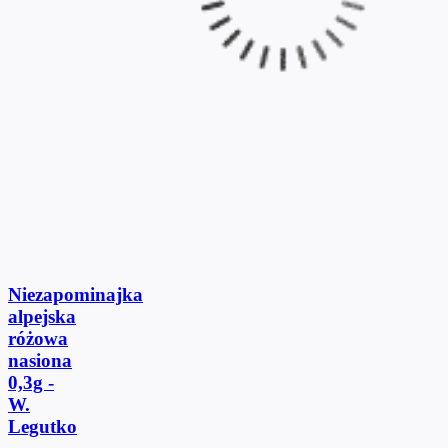
Niezapominajka
alpejska
różowa
nasiona
0,3g -
W.
Legutko