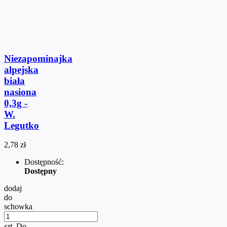
Niezapominajka
alpejska
biała
nasiona
0,3g -
W.
Legutko
2,78 zł
Dostępność:
Dostępny
dodaj
do
schowka
szt.
Do