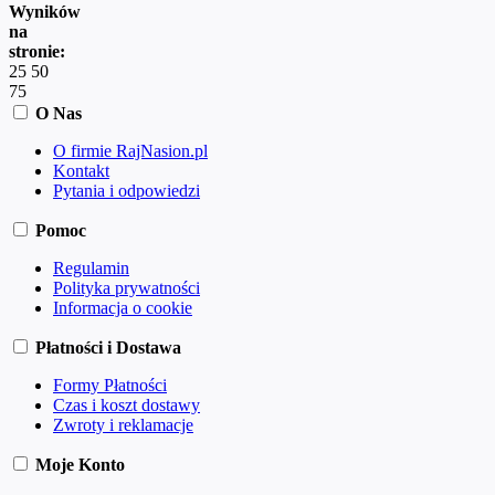
Wyników
na
stronie:
25
50
75
O Nas
O firmie RajNasion.pl
Kontakt
Pytania i odpowiedzi
Pomoc
Regulamin
Polityka prywatności
Informacja o cookie
Płatności i Dostawa
Formy Płatności
Czas i koszt dostawy
Zwroty i reklamacje
Moje Konto