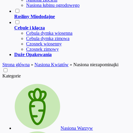
Nasiona łubinu ogrodowego
Rośliny Miododajne
Cebule i kłącza
Cebula dymka wiosenna
Cebula dymka zimowa
Czosnek wiosenny
Czosnek zimowy
Duże Opakowania
Strona główna
»
Nasiona Kwiatów
»
Nasiona niezapominajki
Kategorie
Nasiona Warzyw