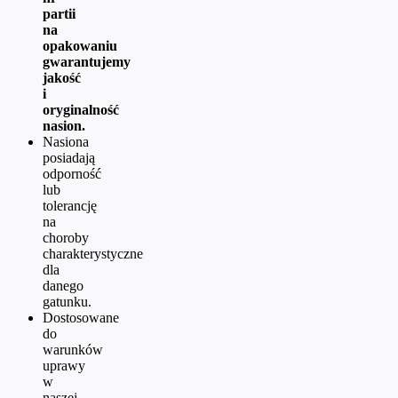
partii
na
opakowaniu
gwarantujemy
jakość
i
oryginalność
nasion.
Nasiona
posiadają
odporność
lub
tolerancję
na
choroby
charakterystyczne
dla
danego
gatunku.
Dostosowane
do
warunków
uprawy
w
naszej