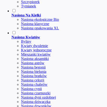
Szczypiorek
Tymianek
Nasiona Na Kiełki
Nasiona ekologiczne Bio
Nasiona klasyczne
Nasiona opakowania XL
Nasiona Kwiatów
Byliny
Kwiaty dwuletnie
Kwiaty jednoroczne
Mieszanki kwiatów
Nasiona aksamitki
Nasiona astrów
Nasiona begonii
Nasiona bielunia
Nasiona bratków
Nasiona celozji
Nasiona chabrów
Nasiona cynii
Nasiona czarnuszki
Nasiona dyni ozdobnej
Nasiona dziwaczka
Nasiona dzwonków