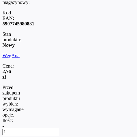
magazynowy:
Kod
EAN:
5907745980831
Stan
produktu:
Nowy
WegAna
Cena:
2,76
zł
Przed
zakupem
produktu
wybierz
wymagane
opcje.
Ilość:
-