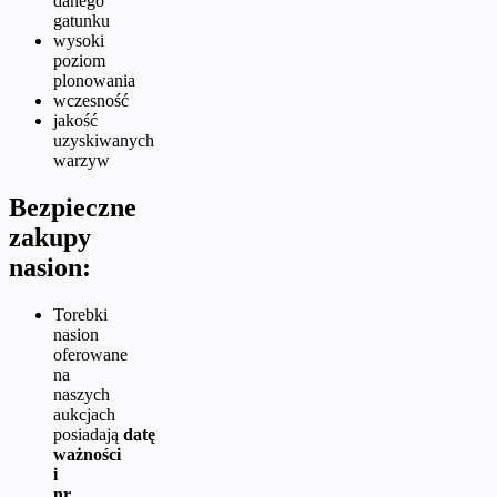
danego
gatunku
wysoki
poziom
plonowania
wczesność
jakość
uzyskiwanych
warzyw
Bezpieczne
zakupy
nasion:
Torebki
nasion
oferowane
na
naszych
aukcjach
posiadają
datę
ważności
i
nr