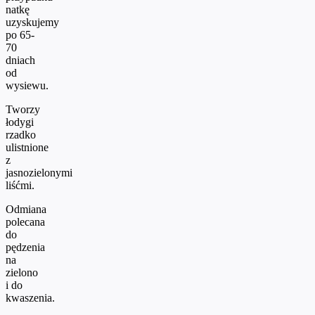
natkę
uzyskujemy
po 65-
70
dniach
od
wysiewu.
Tworzy
łodygi
rzadko
ulistnione
z
jasnozielonymi
liśćmi.
Odmiana
polecana
do
pędzenia
na
zielono
i do
kwaszenia.