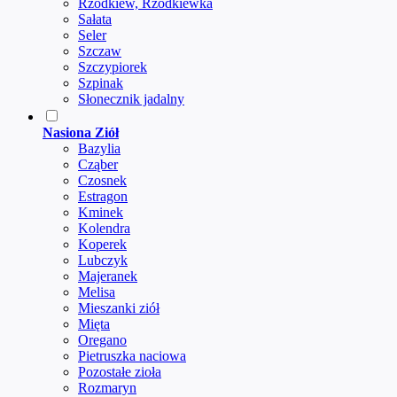
Rzodkiew, Rzodkiewka
Sałata
Seler
Szczaw
Szczypiorek
Szpinak
Słonecznik jadalny
Nasiona Ziół
Bazylia
Cząber
Czosnek
Estragon
Kminek
Kolendra
Koperek
Lubczyk
Majeranek
Melisa
Mieszanki ziół
Mięta
Oregano
Pietruszka naciowa
Pozostałe zioła
Rozmaryn