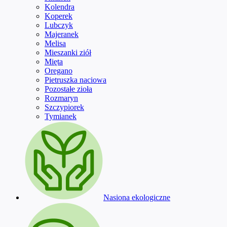
Kolendra
Koperek
Lubczyk
Majeranek
Melisa
Mieszanki ziół
Mięta
Oregano
Pietruszka naciowa
Pozostałe zioła
Rozmaryn
Szczypiorek
Tymianek
Nasiona ekologiczne