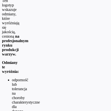
Ten
logotyp
wskazuje
odmiany,
które
wyróżniają
się
jakością,
cenioną
na
profesjonalnym
rynku
produkcji
warzyw.
Odmiany
te
wyróżnia:
odporność
lub
tolerancja
na
choroby
charakterystyczne
dla