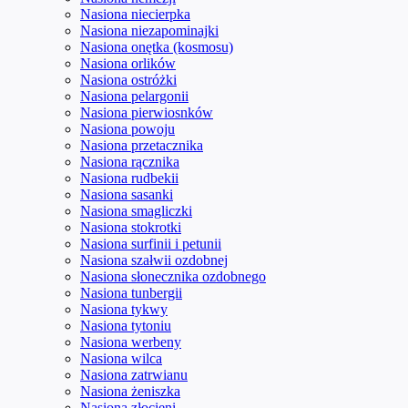
Nasiona niecierpka
Nasiona niezapominajki
Nasiona onętka (kosmosu)
Nasiona orlików
Nasiona ostróżki
Nasiona pelargonii
Nasiona pierwiosnków
Nasiona powoju
Nasiona przetacznika
Nasiona rącznika
Nasiona rudbekii
Nasiona sasanki
Nasiona smagliczki
Nasiona stokrotki
Nasiona surfinii i petunii
Nasiona szałwii ozdobnej
Nasiona słonecznika ozdobnego
Nasiona tunbergii
Nasiona tykwy
Nasiona tytoniu
Nasiona werbeny
Nasiona wilca
Nasiona zatrwianu
Nasiona żeniszka
Nasiona złocieni