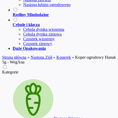
Nasiona łubinu ogrodowego
Rośliny Miododajne
Cebule i kłącza
Cebula dymka wiosenna
Cebula dymka zimowa
Czosnek wiosenny
Czosnek zimowy
Duże Opakowania
Strona główna
»
Nasiona Ziół
»
Koperek
»
Koper ogrodowy Hanak
5g - WegAna
Kategorie