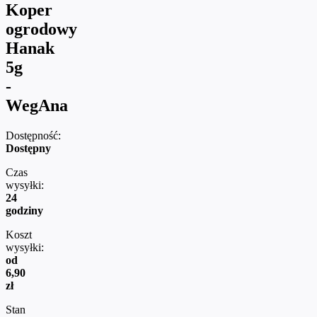
Koper
ogrodowy
Hanak
5g
-
WegAna
Dostępność:
Dostępny
Czas
wysyłki:
24
godziny
Koszt
wysyłki:
od
6,90
zł
Stan