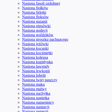
Nasiona fasoli ozdobnej
Nasiona fiołków
Nasiona firletki
Nasiona floksów
Nasiona gazanii
Nasiona gipsówki
Nasiona godecji
Nasiona goździków
Nasiona groszku pachnącego
Nasiona jeżówki
Nasiona kocanki
Nasiona kocimiętki
Nasiona koleusa
Nasiona kupidynka
Nasiona lawendy
Nasiona lewkonii
Nasiona lobelii
Nasiona lwiej paszczy
Nasiona maku
Nasiona malwy
Nasiona nachyłka
Nasiona nagietka
Nasiona naparstnicy
Nasiona nasturcji
Nasiona nemezji