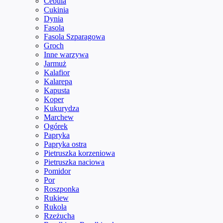
Cebula
Cukinia
Dynia
Fasola
Fasola Szparagowa
Groch
Inne warzywa
Jarmuż
Kalafior
Kalarepa
Kapusta
Koper
Kukurydza
Marchew
Ogórek
Papryka
Papryka ostra
Pietruszka korzeniowa
Pietruszka naciowa
Pomidor
Por
Roszponka
Rukiew
Rukola
Rzeżucha