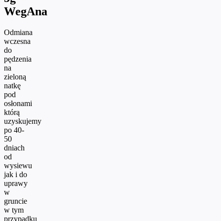
WegAna
Odmiana
wczesna
do
pędzenia
na
zieloną
natkę
pod
osłonami
którą
uzyskujemy
po 40-
50
dniach
od
wysiewu
jak i do
uprawy
w
gruncie
w tym
przypadku