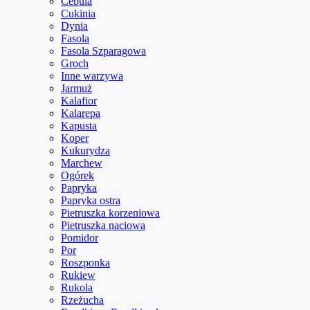
Cebula
Cukinia
Dynia
Fasola
Fasola Szparagowa
Groch
Inne warzywa
Jarmuż
Kalafior
Kalarepa
Kapusta
Koper
Kukurydza
Marchew
Ogórek
Papryka
Papryka ostra
Pietruszka korzeniowa
Pietruszka naciowa
Pomidor
Por
Roszponka
Rukiew
Rukola
Rzeżucha