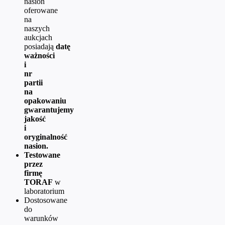
nasion
oferowane
na
naszych
aukcjach
posiadają
datę
ważności
i
nr
partii
na
opakowaniu
gwarantujemy
jakość
i
oryginalność
nasion.
Testowane
przez
firmę
TORAF
w
laboratorium
Dostosowane
do
warunków