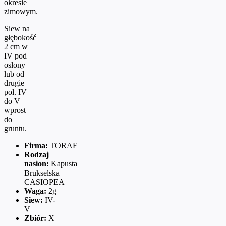
okresie
zimowym.
Siew na
głębokość
2 cm w
IV pod
osłony
lub od
drugie
poł. IV
do V
wprost
do
gruntu.
Firma:
TORAF
Rodzaj
nasion:
Kapusta
Brukselska
CASIOPEA
Waga:
2g
Siew:
IV-
V
Zbiór:
X