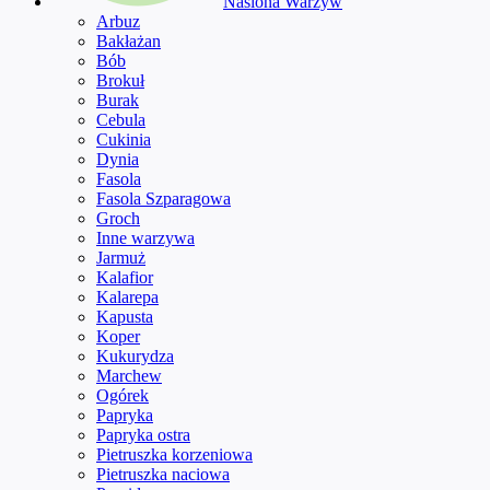
Nasiona Warzyw
Arbuz
Bakłażan
Bób
Brokuł
Burak
Cebula
Cukinia
Dynia
Fasola
Fasola Szparagowa
Groch
Inne warzywa
Jarmuż
Kalafior
Kalarepa
Kapusta
Koper
Kukurydza
Marchew
Ogórek
Papryka
Papryka ostra
Pietruszka korzeniowa
Pietruszka naciowa