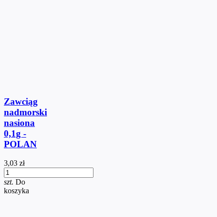
Zawciąg
nadmorski
nasiona
0,1g -
POLAN
3,03 zł
szt.
Do
koszyka