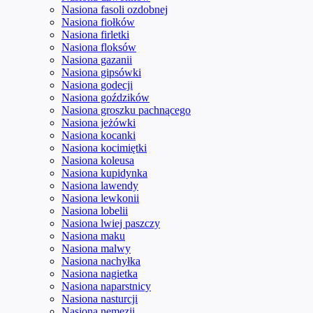
Nasiona fasoli ozdobnej
Nasiona fiołków
Nasiona firletki
Nasiona floksów
Nasiona gazanii
Nasiona gipsówki
Nasiona godecji
Nasiona goździków
Nasiona groszku pachnącego
Nasiona jeżówki
Nasiona kocanki
Nasiona kocimiętki
Nasiona koleusa
Nasiona kupidynka
Nasiona lawendy
Nasiona lewkonii
Nasiona lobelii
Nasiona lwiej paszczy
Nasiona maku
Nasiona malwy
Nasiona nachyłka
Nasiona nagietka
Nasiona naparstnicy
Nasiona nasturcji
Nasiona nemezji