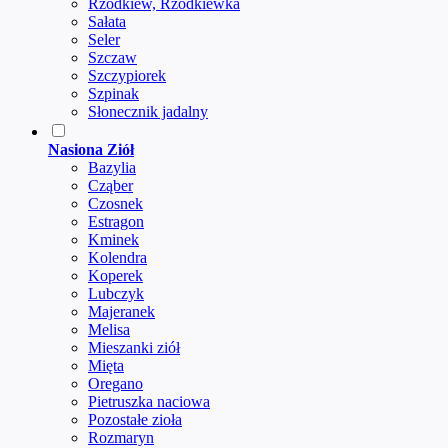
Rzodkiew, Rzodkiewka
Sałata
Seler
Szczaw
Szczypiorek
Szpinak
Słonecznik jadalny
Nasiona Ziół
Bazylia
Cząber
Czosnek
Estragon
Kminek
Kolendra
Koperek
Lubczyk
Majeranek
Melisa
Mieszanki ziół
Mięta
Oregano
Pietruszka naciowa
Pozostałe zioła
Rozmaryn