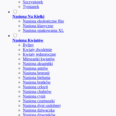
Szczypiorek
Tymianek
Nasiona Na Kiełki
Nasiona ekologiczne Bio
Nasiona klasyczne
Nasiona opakowania XL
Nasiona Kwiatów
Byliny
Kwiaty dwuletnie
Kwiaty jednoroczne
Mieszanki kwiatów
Nasiona aksamitki
Nasiona astrów
Nasiona begonii
Nasiona bielunia
Nasiona bratków
Nasiona celozji
Nasiona chabrów
Nasiona cynii
Nasiona czarnuszki
Nasiona dyni ozdobnej
Nasiona dziwaczka
Nasiona dzwonków