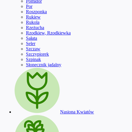
Pomidor
Por
Roszponka
Rukiew
Rukola
Rzeżucha
Rzodkiew, Rzodkiewka
Sałata
Seler
Szczaw
Szczypiorek
Szpinak
Słonecznik jadalny
Nasiona Kwiatów