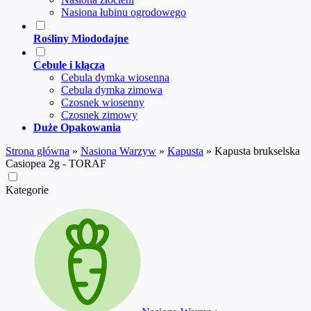
Nasiona łubinu ogrodowego
Rośliny Miododajne
Cebule i kłącza
Cebula dymka wiosenna
Cebula dymka zimowa
Czosnek wiosenny
Czosnek zimowy
Duże Opakowania
Strona główna
»
Nasiona Warzyw
»
Kapusta
»
Kapusta brukselska
Casiopea 2g - TORAF
Kategorie