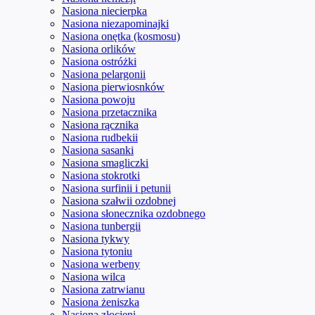
Nasiona niecierpka
Nasiona niezapominajki
Nasiona onętka (kosmosu)
Nasiona orlików
Nasiona ostróżki
Nasiona pelargonii
Nasiona pierwiosnków
Nasiona powoju
Nasiona przetacznika
Nasiona rącznika
Nasiona rudbekii
Nasiona sasanki
Nasiona smagliczki
Nasiona stokrotki
Nasiona surfinii i petunii
Nasiona szałwii ozdobnej
Nasiona słonecznika ozdobnego
Nasiona tunbergii
Nasiona tykwy
Nasiona tytoniu
Nasiona werbeny
Nasiona wilca
Nasiona zatrwianu
Nasiona żeniszka
Nasiona złocieni