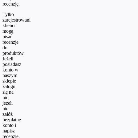
recenzję.
Tylko
zarejestrowani
klienci
mogą
pisać
recenzje
do
produktów.
Jeżeli
posiadasz
konto w
naszym
sklepie
zaloguj
się na
nie,
jeżeli
nie
załóż
bezpłatne
konto i
napisz
recenzję.