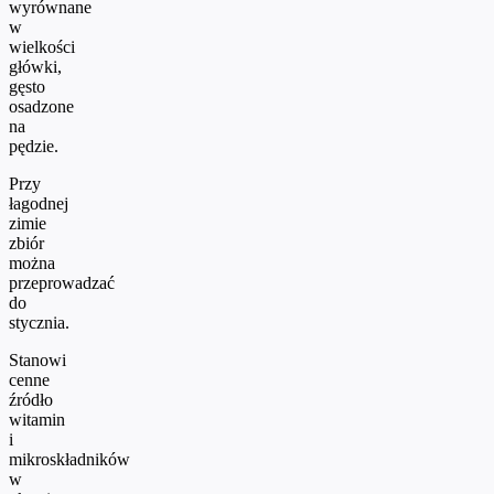
wyrównane
w
wielkości
główki,
gęsto
osadzone
na
pędzie.
Przy
łagodnej
zimie
zbiór
można
przeprowadzać
do
stycznia.
Stanowi
cenne
źródło
witamin
i
mikroskładników
w