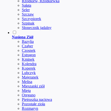
Rzodkiew, Rzodkiewka
Sałata
Seler
Szczaw
Szczypiorek
Szpinak
Słonecznik jadalny
Nasiona Ziół
Bazylia
Cząber
Czosnek
Estragon
Kminek
Kolendra
Koperek
Lubczyk
Majeranek
Melisa
Mieszanki ziół
Mięta
Oregano
Pietruszka naciowa
Pozostałe zioła
Rozmaryn