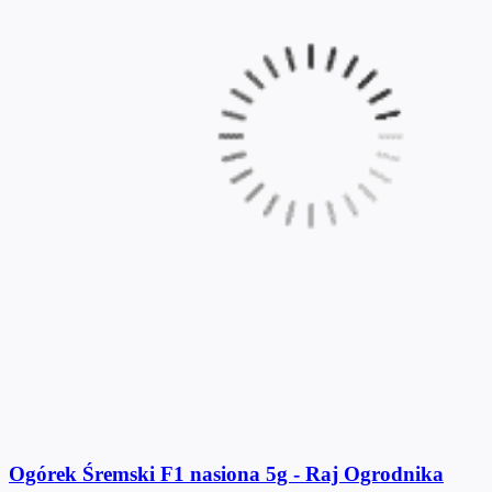
Ogórek Śremski F1 nasiona 5g - Raj Ogrodnika