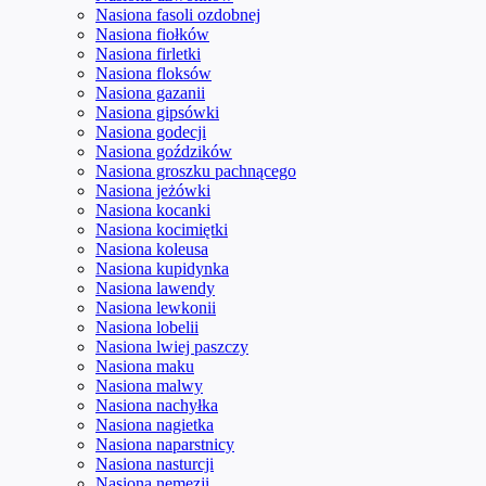
Nasiona fasoli ozdobnej
Nasiona fiołków
Nasiona firletki
Nasiona floksów
Nasiona gazanii
Nasiona gipsówki
Nasiona godecji
Nasiona goździków
Nasiona groszku pachnącego
Nasiona jeżówki
Nasiona kocanki
Nasiona kocimiętki
Nasiona koleusa
Nasiona kupidynka
Nasiona lawendy
Nasiona lewkonii
Nasiona lobelii
Nasiona lwiej paszczy
Nasiona maku
Nasiona malwy
Nasiona nachyłka
Nasiona nagietka
Nasiona naparstnicy
Nasiona nasturcji
Nasiona nemezji