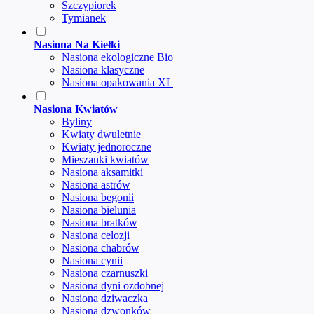
Szczypiorek
Tymianek
Nasiona Na Kiełki
Nasiona ekologiczne Bio
Nasiona klasyczne
Nasiona opakowania XL
Nasiona Kwiatów
Byliny
Kwiaty dwuletnie
Kwiaty jednoroczne
Mieszanki kwiatów
Nasiona aksamitki
Nasiona astrów
Nasiona begonii
Nasiona bielunia
Nasiona bratków
Nasiona celozji
Nasiona chabrów
Nasiona cynii
Nasiona czarnuszki
Nasiona dyni ozdobnej
Nasiona dziwaczka
Nasiona dzwonków