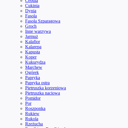
Cebula
Cukinia
Dynia
Fasola
Fasola Szparagowa
Groch
Inne warzywa
Jarmuż
Kalafior
Kalarepa
Kapusta
Koper
Kukurydza
Marchew
Ogórek
Papryka
Papryka ostra
Pietruszka korzeniowa
Pietruszka naciowa
Pomidor
Por
Roszponka
Rukiew
Rukola
Rzeżucha