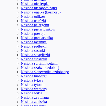
Nasiona niecierpka
Nasiona niezapominajki
Nasiona onętka (kosmosu)
Nasiona orlików
Nasiona ostróżki
Nasiona pelargonii
Nasiona pierwiosnków
Nasiona powoju
Nasiona przetacznika
Nasiona rącznika
Nasiona rudbekii
Nasiona sasanki
Nasiona smagliczki
Nasiona stokrotki
Nasiona surfinii i petunii
Nasiona szałwii ozdobnej
Nasiona słonecznika ozdobnego
Nasiona tunbergii
Nasiona tykwy
Nasiona tytoniu
Nasiona werbeny
Nasiona wilca
Nasiona zatrwianu
Nasiona żeniszka
Nasiona złocieni