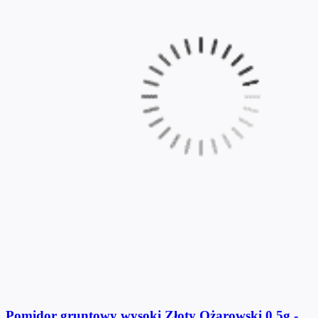
Pomidor gruntowy wysoki Złoty Ożarowski 0,5g -