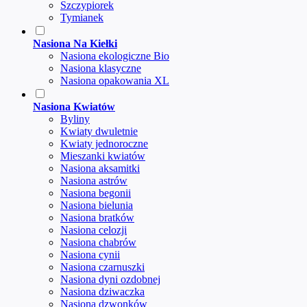
Szczypiorek
Tymianek
Nasiona Na Kiełki
Nasiona ekologiczne Bio
Nasiona klasyczne
Nasiona opakowania XL
Nasiona Kwiatów
Byliny
Kwiaty dwuletnie
Kwiaty jednoroczne
Mieszanki kwiatów
Nasiona aksamitki
Nasiona astrów
Nasiona begonii
Nasiona bielunia
Nasiona bratków
Nasiona celozji
Nasiona chabrów
Nasiona cynii
Nasiona czarnuszki
Nasiona dyni ozdobnej
Nasiona dziwaczka
Nasiona dzwonków