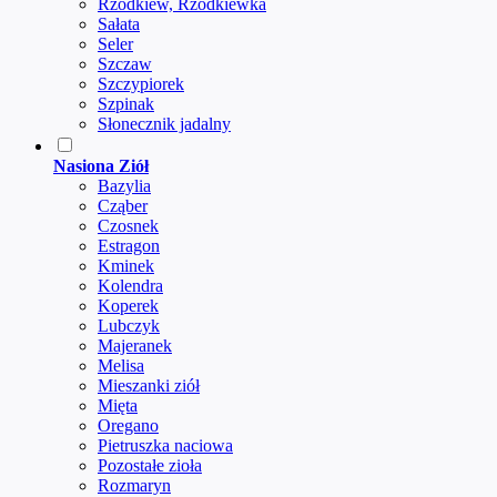
Rzodkiew, Rzodkiewka
Sałata
Seler
Szczaw
Szczypiorek
Szpinak
Słonecznik jadalny
Nasiona Ziół
Bazylia
Cząber
Czosnek
Estragon
Kminek
Kolendra
Koperek
Lubczyk
Majeranek
Melisa
Mieszanki ziół
Mięta
Oregano
Pietruszka naciowa
Pozostałe zioła
Rozmaryn