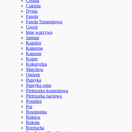
Cebula
Cukinia
Dynia
Fasola
Fasola Szparagowa
Groch
Inne warzywa
Jarmuż
Kalafior
Kalarepa
Kapusta
Koper
Kukurydza
Marchew
Ogórek
Papryka
Papryka ostra
Pietruszka korzeniowa
Pietruszka naciowa
Pomidor
Por
Roszponka
Rukiew
Rukola
Rzeżucha