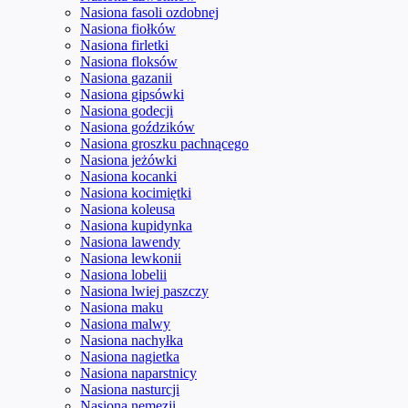
Nasiona fasoli ozdobnej
Nasiona fiołków
Nasiona firletki
Nasiona floksów
Nasiona gazanii
Nasiona gipsówki
Nasiona godecji
Nasiona goździków
Nasiona groszku pachnącego
Nasiona jeżówki
Nasiona kocanki
Nasiona kocimiętki
Nasiona koleusa
Nasiona kupidynka
Nasiona lawendy
Nasiona lewkonii
Nasiona lobelii
Nasiona lwiej paszczy
Nasiona maku
Nasiona malwy
Nasiona nachyłka
Nasiona nagietka
Nasiona naparstnicy
Nasiona nasturcji
Nasiona nemezji