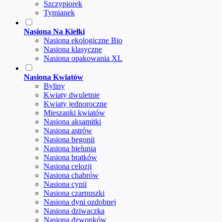
Szczypiorek
Tymianek
Nasiona Na Kiełki
Nasiona ekologiczne Bio
Nasiona klasyczne
Nasiona opakowania XL
Nasiona Kwiatów
Byliny
Kwiaty dwuletnie
Kwiaty jednoroczne
Mieszanki kwiatów
Nasiona aksamitki
Nasiona astrów
Nasiona begonii
Nasiona bielunia
Nasiona bratków
Nasiona celozji
Nasiona chabrów
Nasiona cynii
Nasiona czarnuszki
Nasiona dyni ozdobnej
Nasiona dziwaczka
Nasiona dzwonków