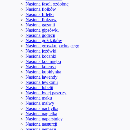
Nasiona fasoli ozdobnej
Nasiona fiołków
Nasiona firletki
Nasiona floksów
Nasiona gazanii
Nasiona gipsówki
Nasiona godecji
Nasiona goździków
Nasiona groszku pachnącego
Nasiona jeżówki
Nasiona kocanki
Nasiona kocimiętki
Nasiona koleusa
Nasiona kupidynka
Nasiona lawendy
Nasiona lewkonii
Nasiona lobelii
Nasiona lwiej paszczy
Nasiona maku
Nasiona malwy
Nasiona nachyłka
Nasiona nagietka
Nasiona naparstnicy
Nasiona nasturcji
Nasiona nemezji