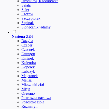
Rzodkiew, Rzodkiewka
Sałata
Seler
Szczaw
Szczypiorek
Szpinak
Słonecznik jadalny
Nasiona Ziół
Bazylia
Cząber
Czosnek
Estragon
Kminek
Kolendra
Koperek
Lubczyk
Majeranek
Melisa
Mieszanki ziół
Mięta
Oregano
Pietruszka naciowa
Pozostałe zioła
Rozmaryn