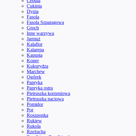
Cebula
Cukinia
Dynia
Fasola
Fasola Szparagowa
Groch
Inne warzywa
Jarmuż
Kalafior
Kalarepa
Kapusta
Koper
Kukurydza
Marchew
Ogórek
Papryka
Papryka ostra
Pietruszka korzeniowa
Pietruszka naciowa
Pomidor
Por
Roszponka
Rukiew
Rukola
Rzeżucha