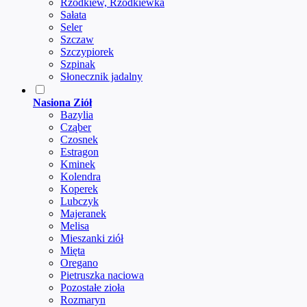
Rzodkiew, Rzodkiewka
Sałata
Seler
Szczaw
Szczypiorek
Szpinak
Słonecznik jadalny
Nasiona Ziół
Bazylia
Cząber
Czosnek
Estragon
Kminek
Kolendra
Koperek
Lubczyk
Majeranek
Melisa
Mieszanki ziół
Mięta
Oregano
Pietruszka naciowa
Pozostałe zioła
Rozmaryn