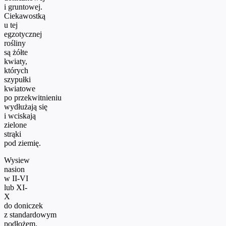
i gruntowej.
Ciekawostką
u tej
egzotycznej
rośliny
są żółte
kwiaty,
których
szypułki
kwiatowe
po przekwitnieniu
wydłużają się
i wciskają
zielone
strąki
pod ziemię.
Wysiew
nasion
w II-VI
lub XI-
X
do doniczek
z standardowym
podłożem.