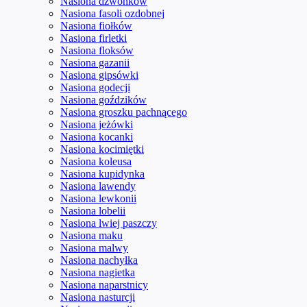
Nasiona dzwonków
Nasiona fasoli ozdobnej
Nasiona fiołków
Nasiona firletki
Nasiona floksów
Nasiona gazanii
Nasiona gipsówki
Nasiona godecji
Nasiona goździków
Nasiona groszku pachnącego
Nasiona jeżówki
Nasiona kocanki
Nasiona kocimiętki
Nasiona koleusa
Nasiona kupidynka
Nasiona lawendy
Nasiona lewkonii
Nasiona lobelii
Nasiona lwiej paszczy
Nasiona maku
Nasiona malwy
Nasiona nachyłka
Nasiona nagietka
Nasiona naparstnicy
Nasiona nasturcji