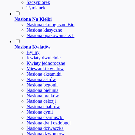
Szczypiorek
Tymianek
Nasiona Na Kiełki
Nasiona ekologiczne Bio
Nasiona klasyczne
Nasiona opakowania XL
Nasiona Kwiatów
Byliny
Kwiaty dwuletnie
Kwiaty jednoroczne
Mieszanki kwiatów
Nasiona aksamitki
Nasiona astrów
Nasiona begonii
Nasiona bielunia
Nasiona bratków
Nasiona celozji
Nasiona chabrów
Nasiona cynii
Nasiona czarnuszki
Nasiona dyni ozdobnej
Nasiona dziwaczka
Nasiona dzwonków