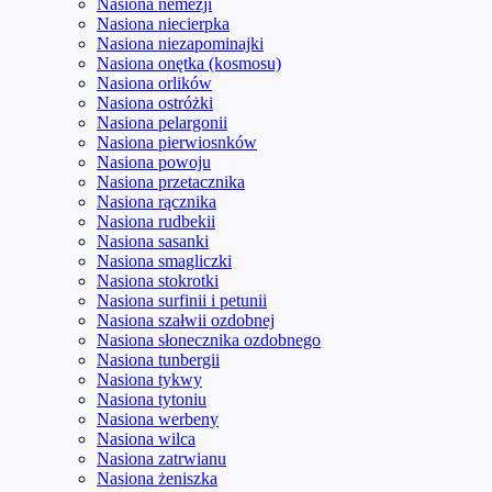
Nasiona nemezji
Nasiona niecierpka
Nasiona niezapominajki
Nasiona onętka (kosmosu)
Nasiona orlików
Nasiona ostróżki
Nasiona pelargonii
Nasiona pierwiosnków
Nasiona powoju
Nasiona przetacznika
Nasiona rącznika
Nasiona rudbekii
Nasiona sasanki
Nasiona smagliczki
Nasiona stokrotki
Nasiona surfinii i petunii
Nasiona szałwii ozdobnej
Nasiona słonecznika ozdobnego
Nasiona tunbergii
Nasiona tykwy
Nasiona tytoniu
Nasiona werbeny
Nasiona wilca
Nasiona zatrwianu
Nasiona żeniszka