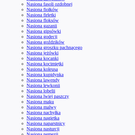
Nasiona fasoli ozdobnej
Nasiona fiołków
Nasiona firletki
Nasiona floksów
Nasiona gazanii
Nasiona gipsówki
Nasiona godecji
Nasiona goździków
Nasiona groszku pachnącego
Nasiona jeżówki
Nasiona kocanki
Nasiona kocimiętki
Nasiona koleusa
Nasiona kupidynka
Nasiona lawendy
Nasiona lewkonii
Nasiona lobelii
Nasiona lwiej paszczy
Nasiona maku
Nasiona malwy
Nasiona nachyłka
Nasiona nagietka
Nasiona naparstnicy
Nasiona nasturcji
Nasiona nemezji