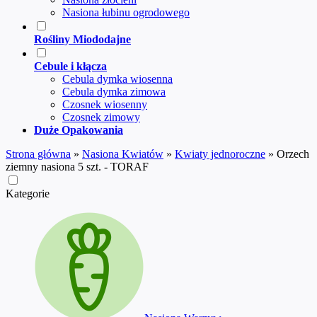
Nasiona łubinu ogrodowego
Rośliny Miododajne
Cebule i kłącza
Cebula dymka wiosenna
Cebula dymka zimowa
Czosnek wiosenny
Czosnek zimowy
Duże Opakowania
Strona główna
»
Nasiona Kwiatów
»
Kwiaty jednoroczne
»
Orzech
ziemny nasiona 5 szt. - TORAF
Kategorie