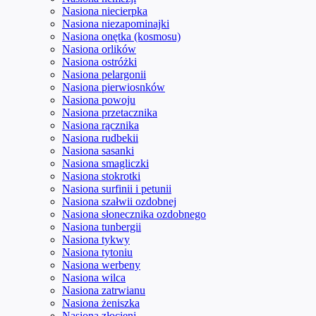
Nasiona niecierpka
Nasiona niezapominajki
Nasiona onętka (kosmosu)
Nasiona orlików
Nasiona ostróżki
Nasiona pelargonii
Nasiona pierwiosnków
Nasiona powoju
Nasiona przetacznika
Nasiona rącznika
Nasiona rudbekii
Nasiona sasanki
Nasiona smagliczki
Nasiona stokrotki
Nasiona surfinii i petunii
Nasiona szałwii ozdobnej
Nasiona słonecznika ozdobnego
Nasiona tunbergii
Nasiona tykwy
Nasiona tytoniu
Nasiona werbeny
Nasiona wilca
Nasiona zatrwianu
Nasiona żeniszka
Nasiona złocieni