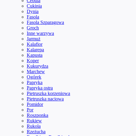
Cebula
Cukinia
Dynia
Fasola
Fasola Szparagowa
Groch
Inne warzywa
Jarmuż
Kalafior
Kalarepa
Kapusta
Koper
Kukurydza
Marchew
Ogórek
Papryka
Papryka ostra
Pietruszka korzeniowa
Pietruszka naciowa
Pomidor
Por
Roszponka
Rukiew
Rukola
Rzeżucha