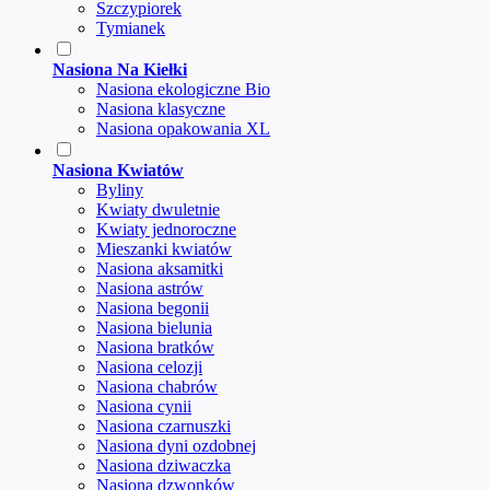
Szczypiorek
Tymianek
Nasiona Na Kiełki
Nasiona ekologiczne Bio
Nasiona klasyczne
Nasiona opakowania XL
Nasiona Kwiatów
Byliny
Kwiaty dwuletnie
Kwiaty jednoroczne
Mieszanki kwiatów
Nasiona aksamitki
Nasiona astrów
Nasiona begonii
Nasiona bielunia
Nasiona bratków
Nasiona celozji
Nasiona chabrów
Nasiona cynii
Nasiona czarnuszki
Nasiona dyni ozdobnej
Nasiona dziwaczka
Nasiona dzwonków