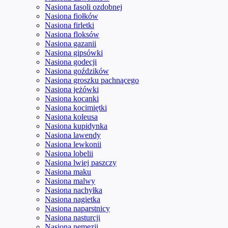
Nasiona fasoli ozdobnej
Nasiona fiołków
Nasiona firletki
Nasiona floksów
Nasiona gazanii
Nasiona gipsówki
Nasiona godecji
Nasiona goździków
Nasiona groszku pachnącego
Nasiona jeżówki
Nasiona kocanki
Nasiona kocimiętki
Nasiona koleusa
Nasiona kupidynka
Nasiona lawendy
Nasiona lewkonii
Nasiona lobelii
Nasiona lwiej paszczy
Nasiona maku
Nasiona malwy
Nasiona nachyłka
Nasiona nagietka
Nasiona naparstnicy
Nasiona nasturcji
Nasiona nemezji