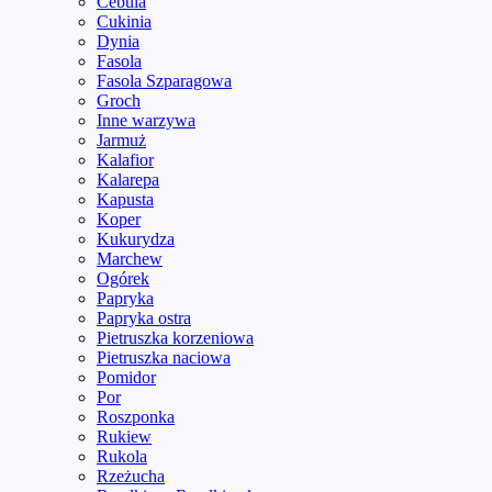
Cebula
Cukinia
Dynia
Fasola
Fasola Szparagowa
Groch
Inne warzywa
Jarmuż
Kalafior
Kalarepa
Kapusta
Koper
Kukurydza
Marchew
Ogórek
Papryka
Papryka ostra
Pietruszka korzeniowa
Pietruszka naciowa
Pomidor
Por
Roszponka
Rukiew
Rukola
Rzeżucha