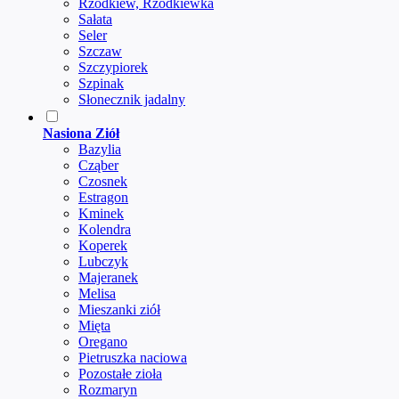
Rzodkiew, Rzodkiewka
Sałata
Seler
Szczaw
Szczypiorek
Szpinak
Słonecznik jadalny
Nasiona Ziół
Bazylia
Cząber
Czosnek
Estragon
Kminek
Kolendra
Koperek
Lubczyk
Majeranek
Melisa
Mieszanki ziół
Mięta
Oregano
Pietruszka naciowa
Pozostałe zioła
Rozmaryn