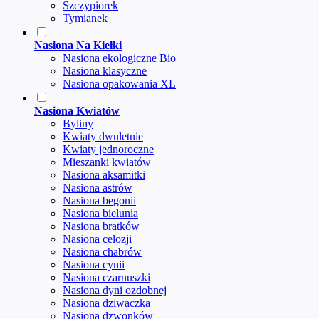
Szczypiorek
Tymianek
Nasiona Na Kiełki
Nasiona ekologiczne Bio
Nasiona klasyczne
Nasiona opakowania XL
Nasiona Kwiatów
Byliny
Kwiaty dwuletnie
Kwiaty jednoroczne
Mieszanki kwiatów
Nasiona aksamitki
Nasiona astrów
Nasiona begonii
Nasiona bielunia
Nasiona bratków
Nasiona celozji
Nasiona chabrów
Nasiona cynii
Nasiona czarnuszki
Nasiona dyni ozdobnej
Nasiona dziwaczka
Nasiona dzwonków