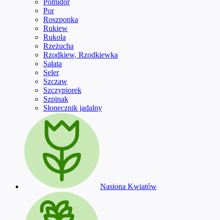
Pomidor
Por
Roszponka
Rukiew
Rukola
Rzeżucha
Rzodkiew, Rzodkiewka
Sałata
Seler
Szczaw
Szczypiorek
Szpinak
Słonecznik jadalny
Nasiona Kwiatów