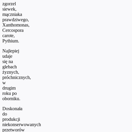
zgorzel
siewek,
mączniaka
prawdziwego,
Xanthomonas,
Cercospora
carote,
Pythium.
Najlepiej
udaje
się na
glebach
żyznych,
próchnicznych,
w
drugim
roku po
oborniku.
Doskonała
do
produkcji
niekonserwowanych
przetworów