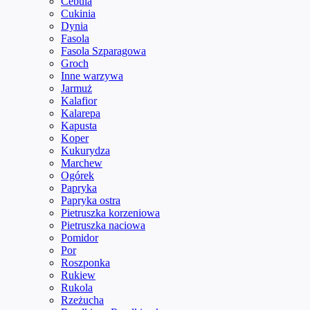
Cebula
Cukinia
Dynia
Fasola
Fasola Szparagowa
Groch
Inne warzywa
Jarmuż
Kalafior
Kalarepa
Kapusta
Koper
Kukurydza
Marchew
Ogórek
Papryka
Papryka ostra
Pietruszka korzeniowa
Pietruszka naciowa
Pomidor
Por
Roszponka
Rukiew
Rukola
Rzeżucha