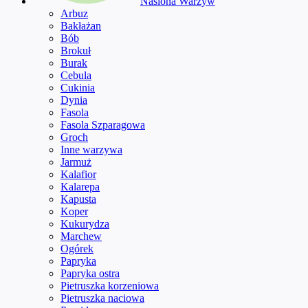
Nasiona Warzyw
Arbuz
Bakłażan
Bób
Brokuł
Burak
Cebula
Cukinia
Dynia
Fasola
Fasola Szparagowa
Groch
Inne warzywa
Jarmuż
Kalafior
Kalarepa
Kapusta
Koper
Kukurydza
Marchew
Ogórek
Papryka
Papryka ostra
Pietruszka korzeniowa
Pietruszka naciowa