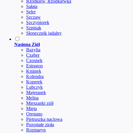
Rzodkiew, Rzodkiewka
Sałata
Seler
Szczaw
Szczypiorek
Szpinak
Słonecznik jadalny
Nasiona Ziół
Bazylia
Cząber
Czosnek
Estragon
Kminek
Kolendra
Koperek
Lubczyk
Majeranek
Melisa
Mieszanki ziół
Mięta
Oregano
Pietruszka naciowa
Pozostałe zioła
Rozmaryn