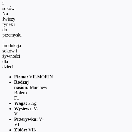
i
soków.
Na
świeży
rynek i
do
przemysłu
-
produkcja
soków i
żywności
dla
dzieci.
Firma:
VILMORIN
Rodzaj
nasion:
Marchew
Bolero
F1
Waga:
2,5g
Wysiew:
IV-
V
Przerywka:
V-
VI
Zbiór:
VII-