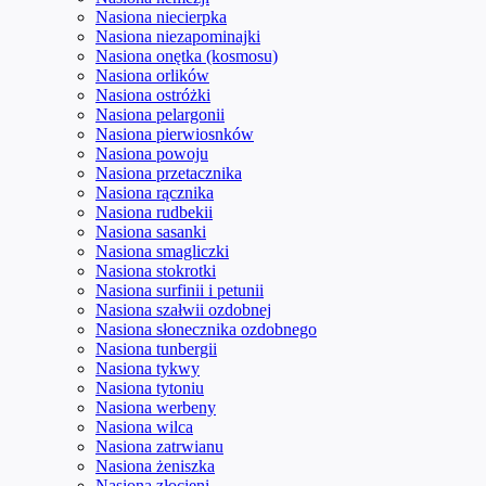
Nasiona niecierpka
Nasiona niezapominajki
Nasiona onętka (kosmosu)
Nasiona orlików
Nasiona ostróżki
Nasiona pelargonii
Nasiona pierwiosnków
Nasiona powoju
Nasiona przetacznika
Nasiona rącznika
Nasiona rudbekii
Nasiona sasanki
Nasiona smagliczki
Nasiona stokrotki
Nasiona surfinii i petunii
Nasiona szałwii ozdobnej
Nasiona słonecznika ozdobnego
Nasiona tunbergii
Nasiona tykwy
Nasiona tytoniu
Nasiona werbeny
Nasiona wilca
Nasiona zatrwianu
Nasiona żeniszka
Nasiona złocieni