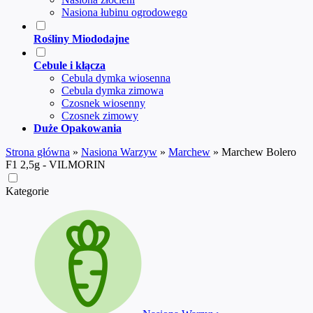
Nasiona łubinu ogrodowego
Rośliny Miododajne
Cebule i kłącza
Cebula dymka wiosenna
Cebula dymka zimowa
Czosnek wiosenny
Czosnek zimowy
Duże Opakowania
Strona główna
»
Nasiona Warzyw
»
Marchew
»
Marchew Bolero
F1 2,5g - VILMORIN
Kategorie