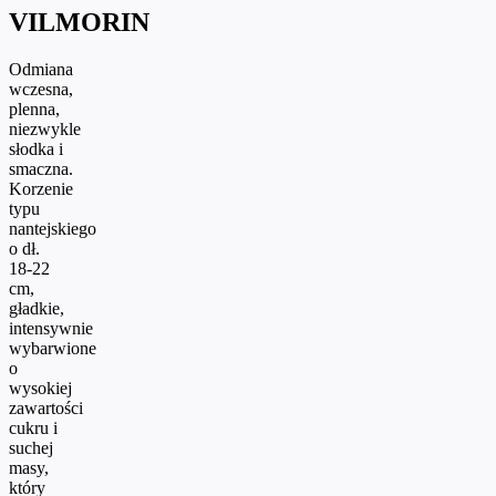
VILMORIN
Odmiana
wczesna,
plenna,
niezwykle
słodka i
smaczna.
Korzenie
typu
nantejskiego
o dł.
18-22
cm,
gładkie,
intensywnie
wybarwione
o
wysokiej
zawartości
cukru i
suchej
masy,
który