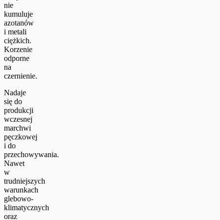
nie
kumuluje
azotanów
i metali
ciężkich.
Korzenie
odporne
na
czernienie.
Nadaje
się do
produkcji
wczesnej
marchwi
pęczkowej
i do
przechowywania.
Nawet
w
trudniejszych
warunkach
glebowo-
klimatycznych
oraz