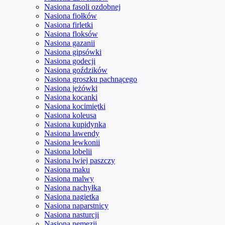
Nasiona fasoli ozdobnej
Nasiona fiołków
Nasiona firletki
Nasiona floksów
Nasiona gazanii
Nasiona gipsówki
Nasiona godecji
Nasiona goździków
Nasiona groszku pachnącego
Nasiona jeżówki
Nasiona kocanki
Nasiona kocimiętki
Nasiona koleusa
Nasiona kupidynka
Nasiona lawendy
Nasiona lewkonii
Nasiona lobelii
Nasiona lwiej paszczy
Nasiona maku
Nasiona malwy
Nasiona nachyłka
Nasiona nagietka
Nasiona naparstnicy
Nasiona nasturcji
Nasiona nemezji