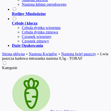
Nasiona łubinu ogrodowego
Rośliny Miododajne
Cebule i kłącza
Cebula dymka wiosenna
Cebula dymka zimowa
Czosnek wiosenny
Czosnek zimowy
Duże Opakowania
Strona główna
»
Nasiona Kwiatów
»
Nasiona lwiej paszczy
»
Lwia
paszcza karłowa mieszanka nasiona 0,5g - TORAF
Kategorie