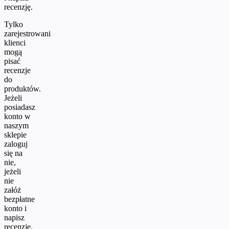
recenzję.
Tylko
zarejestrowani
klienci
mogą
pisać
recenzje
do
produktów.
Jeżeli
posiadasz
konto w
naszym
sklepie
zaloguj
się na
nie,
jeżeli
nie
załóż
bezpłatne
konto i
napisz
recenzję.