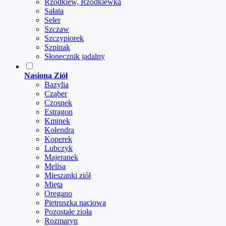
Rzodkiew, Rzodkiewka
Sałata
Seler
Szczaw
Szczypiorek
Szpinak
Słonecznik jadalny
Nasiona Ziół
Bazylia
Cząber
Czosnek
Estragon
Kminek
Kolendra
Koperek
Lubczyk
Majeranek
Melisa
Mieszanki ziół
Mięta
Oregano
Pietruszka naciowa
Pozostałe zioła
Rozmaryn