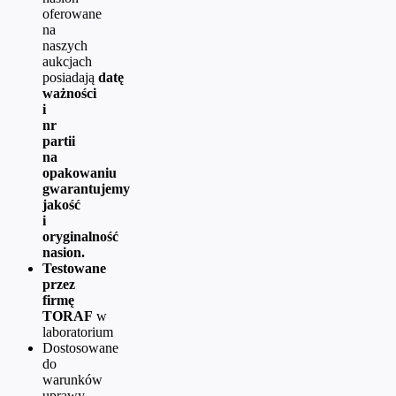
oferowane
na
naszych
aukcjach
posiadają
datę
ważności
i
nr
partii
na
opakowaniu
gwarantujemy
jakość
i
oryginalność
nasion.
Testowane
przez
firmę
TORAF
w
laboratorium
Dostosowane
do
warunków
uprawy