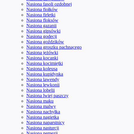
Nasiona fasoli ozdobnej
Nasiona fiołków
Nasiona firletki
Nasiona floksów
Nasiona gazanii
Nasiona gipsówki
Nasiona godecji
Nasiona goździków
Nasiona groszku pachnącego
Nasiona jeżówki
Nasiona kocanki
Nasiona kocimiętki
Nasiona koleusa
Nasiona kupidynka
Nasiona lawendy
Nasiona lewkonii
Nasiona lobelii
Nasiona lwiej paszczy
Nasiona maku
Nasiona malwy
Nasiona nachyłka
Nasiona nagietka
Nasiona naparstnicy
Nasiona nasturcji
Nasiona nemezji