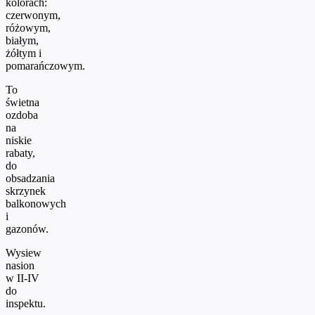
kolorach:
czerwonym,
różowym,
białym,
żółtym i
pomarańczowym.
To
świetna
ozdoba
na
niskie
rabaty,
do
obsadzania
skrzynek
balkonowych
i
gazonów.
Wysiew
nasion
w II-IV
do
inspektu.