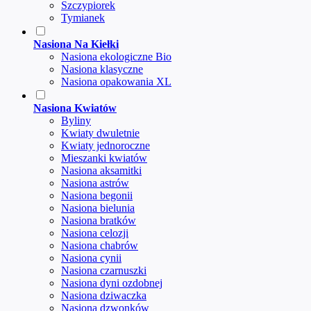
Szczypiorek
Tymianek
Nasiona Na Kiełki
Nasiona ekologiczne Bio
Nasiona klasyczne
Nasiona opakowania XL
Nasiona Kwiatów
Byliny
Kwiaty dwuletnie
Kwiaty jednoroczne
Mieszanki kwiatów
Nasiona aksamitki
Nasiona astrów
Nasiona begonii
Nasiona bielunia
Nasiona bratków
Nasiona celozji
Nasiona chabrów
Nasiona cynii
Nasiona czarnuszki
Nasiona dyni ozdobnej
Nasiona dziwaczka
Nasiona dzwonków