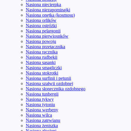
Nasiona niecierpka
Nasiona niezapominajki
Nasiona onętka (kosmosu)
Nasiona orlików
Nasiona ostróżki
Nasiona pelargonii
Nasiona pierwiosnków
Nasiona powoju
Nasiona przetacznika
Nasiona rącznika
Nasiona rudbekii
Nasiona sasanki
Nasiona smagliczki
Nasiona stokrotki
Nasiona surfinii i petunii
Nasiona szałwii ozdobnej
Nasiona słonecznika ozdobnego
Nasiona tunbergii
Nasiona tykwy
Nasiona tytoniu
Nasiona werbeny
Nasiona wilca
Nasiona zatrwianu
Nasiona żeniszka
Nasiona złocieni