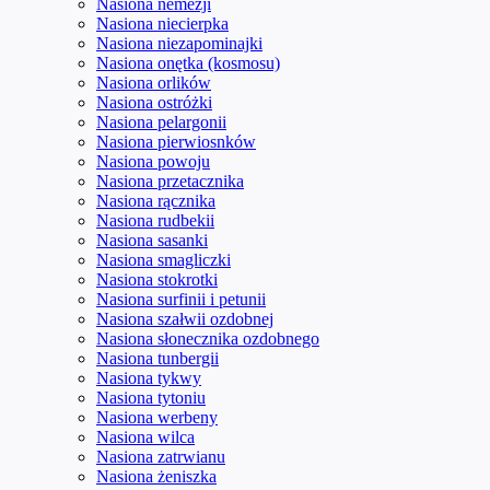
Nasiona nemezji
Nasiona niecierpka
Nasiona niezapominajki
Nasiona onętka (kosmosu)
Nasiona orlików
Nasiona ostróżki
Nasiona pelargonii
Nasiona pierwiosnków
Nasiona powoju
Nasiona przetacznika
Nasiona rącznika
Nasiona rudbekii
Nasiona sasanki
Nasiona smagliczki
Nasiona stokrotki
Nasiona surfinii i petunii
Nasiona szałwii ozdobnej
Nasiona słonecznika ozdobnego
Nasiona tunbergii
Nasiona tykwy
Nasiona tytoniu
Nasiona werbeny
Nasiona wilca
Nasiona zatrwianu
Nasiona żeniszka