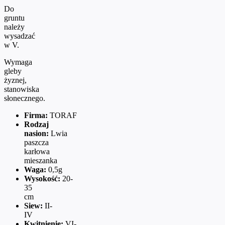
Do
gruntu
należy
wysadzać
w V.
Wymaga
gleby
żyznej,
stanowiska
słonecznego.
Firma:
TORAF
Rodzaj
nasion:
Lwia
paszcza
karłowa
mieszanka
Waga:
0,5g
Wysokość:
20-
35
cm
Siew:
II-
IV
Kwitnienie:
VI-