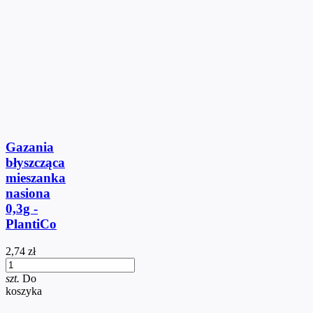
Gazania
błyszcząca
mieszanka
nasiona
0,3g -
PlantiCo
2,74 zł
szt.
Do
koszyka