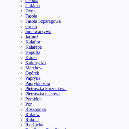
Cebula
Cukinia
Dynia
Fasola
Fasola Szparagowa
Groch
Inne warzywa
Jarmuż
Kalafior
Kalarepa
Kapusta
Koper
Kukurydza
Marchew
Ogórek
Papryka
Papryka ostra
Pietruszka korzeniowa
Pietruszka naciowa
Pomidor
Por
Roszponka
Rukiew
Rukola
Rzeżucha