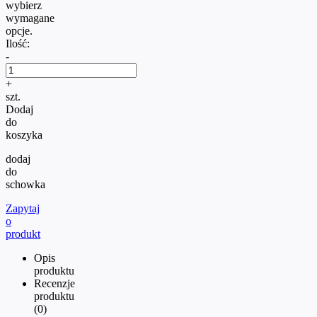
wybierz
wymagane
opcje.
Ilość:
-
+
szt.
Dodaj
do
koszyka
dodaj
do
schowka
Zapytaj
o
produkt
Opis
produktu
Recenzje
produktu
(0)