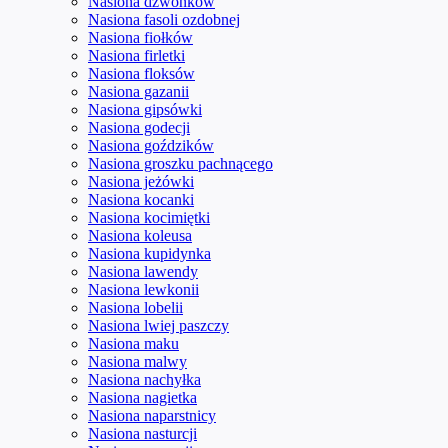
Nasiona dzwonków
Nasiona fasoli ozdobnej
Nasiona fiołków
Nasiona firletki
Nasiona floksów
Nasiona gazanii
Nasiona gipsówki
Nasiona godecji
Nasiona goździków
Nasiona groszku pachnącego
Nasiona jeżówki
Nasiona kocanki
Nasiona kocimiętki
Nasiona koleusa
Nasiona kupidynka
Nasiona lawendy
Nasiona lewkonii
Nasiona lobelii
Nasiona lwiej paszczy
Nasiona maku
Nasiona malwy
Nasiona nachyłka
Nasiona nagietka
Nasiona naparstnicy
Nasiona nasturcji