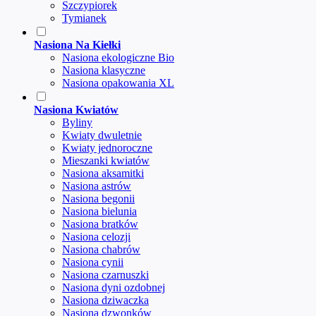
Szczypiorek
Tymianek
Nasiona Na Kiełki
Nasiona ekologiczne Bio
Nasiona klasyczne
Nasiona opakowania XL
Nasiona Kwiatów
Byliny
Kwiaty dwuletnie
Kwiaty jednoroczne
Mieszanki kwiatów
Nasiona aksamitki
Nasiona astrów
Nasiona begonii
Nasiona bielunia
Nasiona bratków
Nasiona celozji
Nasiona chabrów
Nasiona cynii
Nasiona czarnuszki
Nasiona dyni ozdobnej
Nasiona dziwaczka
Nasiona dzwonków