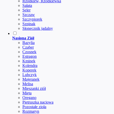
Rzodkiew, Rzodkiewka
Sałata
Seler
Szczaw
Szczypiorek
Szpinak
Słonecznik jadalny
Nasiona Ziół
Bazylia
Cząber
Czosnek
Estragon
Kminek
Kolendra
Koperek
Lubczyk
Majeranek
Melisa
Mieszanki ziół
Mięta
Oregano
Pietruszka naciowa
Pozostałe zioła
Rozmaryn