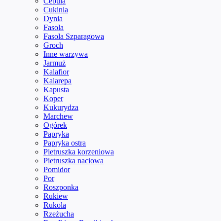
Cebula
Cukinia
Dynia
Fasola
Fasola Szparagowa
Groch
Inne warzywa
Jarmuż
Kalafior
Kalarepa
Kapusta
Koper
Kukurydza
Marchew
Ogórek
Papryka
Papryka ostra
Pietruszka korzeniowa
Pietruszka naciowa
Pomidor
Por
Roszponka
Rukiew
Rukola
Rzeżucha