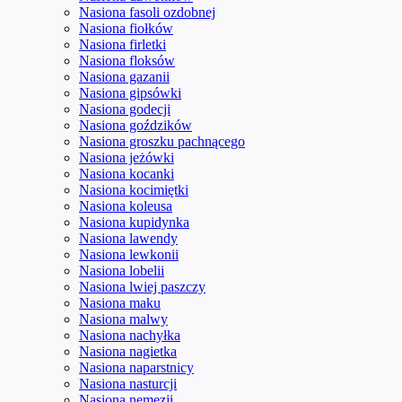
Nasiona fasoli ozdobnej
Nasiona fiołków
Nasiona firletki
Nasiona floksów
Nasiona gazanii
Nasiona gipsówki
Nasiona godecji
Nasiona goździków
Nasiona groszku pachnącego
Nasiona jeżówki
Nasiona kocanki
Nasiona kocimiętki
Nasiona koleusa
Nasiona kupidynka
Nasiona lawendy
Nasiona lewkonii
Nasiona lobelii
Nasiona lwiej paszczy
Nasiona maku
Nasiona malwy
Nasiona nachyłka
Nasiona nagietka
Nasiona naparstnicy
Nasiona nasturcji
Nasiona nemezji