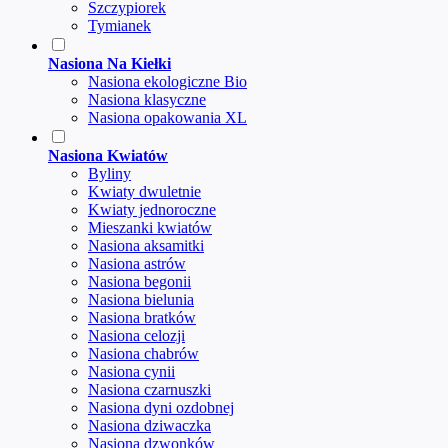
Szczypiorek
Tymianek
Nasiona Na Kiełki
Nasiona ekologiczne Bio
Nasiona klasyczne
Nasiona opakowania XL
Nasiona Kwiatów
Byliny
Kwiaty dwuletnie
Kwiaty jednoroczne
Mieszanki kwiatów
Nasiona aksamitki
Nasiona astrów
Nasiona begonii
Nasiona bielunia
Nasiona bratków
Nasiona celozji
Nasiona chabrów
Nasiona cynii
Nasiona czarnuszki
Nasiona dyni ozdobnej
Nasiona dziwaczka
Nasiona dzwonków