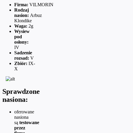
Firma:
VILMORIN
Rodzaj
nasion:
Arbuz
Klondike
Waga:
2g
Wysiew
pod
osłony:
IV
Sadzenie
rozsad:
V
Zbiór:
IX-
X
Sprawdzone
nasiona:
oferowane
nasiona
są
testowane
przez