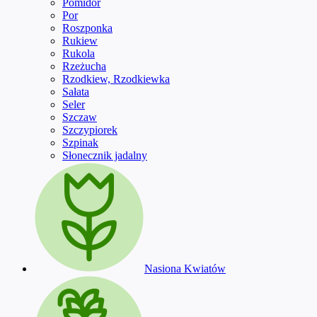
Pomidor
Por
Roszponka
Rukiew
Rukola
Rzeżucha
Rzodkiew, Rzodkiewka
Sałata
Seler
Szczaw
Szczypiorek
Szpinak
Słonecznik jadalny
Nasiona Kwiatów