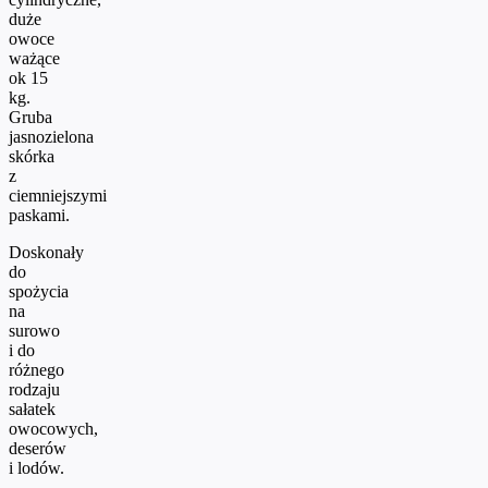
duże
owoce
ważące
ok 15
kg.
Gruba
jasnozielona
skórka
z
ciemniejszymi
paskami.
Doskonały
do
spożycia
na
surowo
i do
różnego
rodzaju
sałatek
owocowych,
deserów
i lodów.