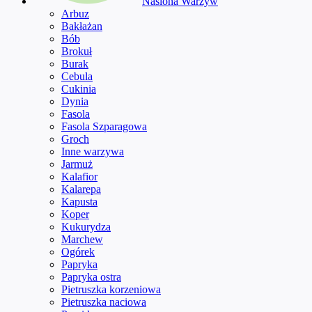
Nasiona Warzyw
Arbuz
Bakłażan
Bób
Brokuł
Burak
Cebula
Cukinia
Dynia
Fasola
Fasola Szparagowa
Groch
Inne warzywa
Jarmuż
Kalafior
Kalarepa
Kapusta
Koper
Kukurydza
Marchew
Ogórek
Papryka
Papryka ostra
Pietruszka korzeniowa
Pietruszka naciowa