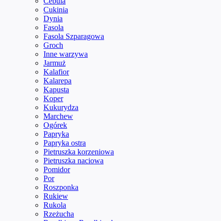
Cebula
Cukinia
Dynia
Fasola
Fasola Szparagowa
Groch
Inne warzywa
Jarmuż
Kalafior
Kalarepa
Kapusta
Koper
Kukurydza
Marchew
Ogórek
Papryka
Papryka ostra
Pietruszka korzeniowa
Pietruszka naciowa
Pomidor
Por
Roszponka
Rukiew
Rukola
Rzeżucha