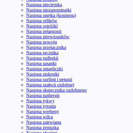
Nasiona niecierpka
Nasiona niezapominajki
Nasiona onętka (kosmosu)
Nasiona orlików
Nasiona ostróżki
Nasiona pelargonii
Nasiona pierwiosnków
Nasiona powoju
Nasiona przetacznika
Nasiona rącznika
Nasiona rudbekii
Nasiona sasanki
Nasiona smagliczki
Nasiona stokrotki
Nasiona surfinii i petunii
Nasiona szałwii ozdobnej
Nasiona słonecznika ozdobnego
Nasiona tunbergii
Nasiona tykwy
Nasiona tytoniu
Nasiona werbeny
Nasiona wilca
Nasiona zatrwianu
Nasiona żeniszka
Nasiona złocieni