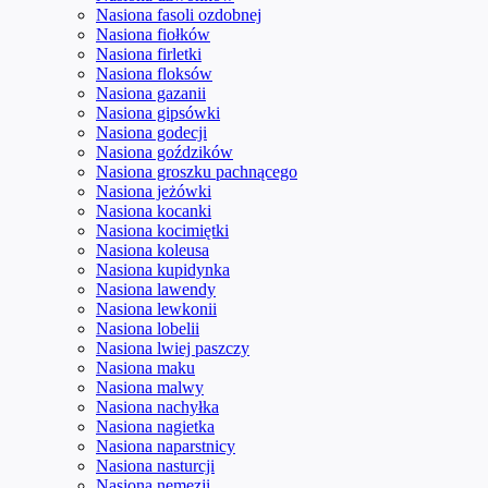
Nasiona fasoli ozdobnej
Nasiona fiołków
Nasiona firletki
Nasiona floksów
Nasiona gazanii
Nasiona gipsówki
Nasiona godecji
Nasiona goździków
Nasiona groszku pachnącego
Nasiona jeżówki
Nasiona kocanki
Nasiona kocimiętki
Nasiona koleusa
Nasiona kupidynka
Nasiona lawendy
Nasiona lewkonii
Nasiona lobelii
Nasiona lwiej paszczy
Nasiona maku
Nasiona malwy
Nasiona nachyłka
Nasiona nagietka
Nasiona naparstnicy
Nasiona nasturcji
Nasiona nemezji