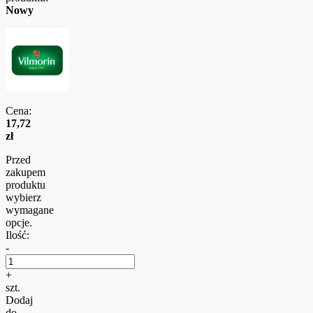
Nowy
Cena:
17,72
zł
Przed
zakupem
produktu
wybierz
wymagane
opcje.
Ilość:
-
+
szt.
Dodaj
do