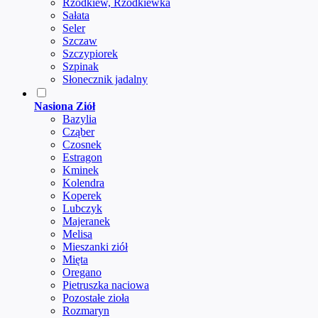
Rzodkiew, Rzodkiewka
Sałata
Seler
Szczaw
Szczypiorek
Szpinak
Słonecznik jadalny
Nasiona Ziół
Bazylia
Cząber
Czosnek
Estragon
Kminek
Kolendra
Koperek
Lubczyk
Majeranek
Melisa
Mieszanki ziół
Mięta
Oregano
Pietruszka naciowa
Pozostałe zioła
Rozmaryn