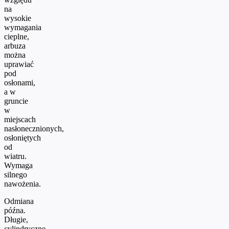
na
wysokie
wymagania
cieplne,
arbuza
można
uprawiać
pod
osłonami,
a w
gruncie
w
miejscach
nasłonecznionych,
osłoniętych
od
wiatru.
Wymaga
silnego
nawożenia.
Odmiana
późna.
Długie,
cylindryczne,