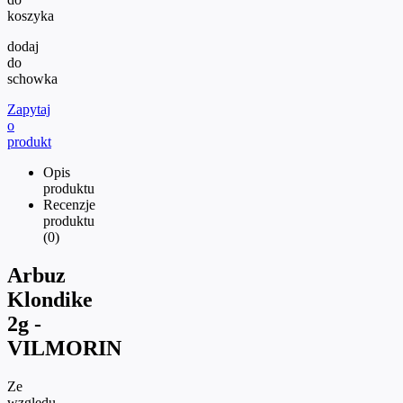
koszyka
dodaj
do
schowka
Zapytaj
o
produkt
Opis
produktu
Recenzje
produktu
(0)
Arbuz
Klondike
2g -
VILMORIN
Ze
względu