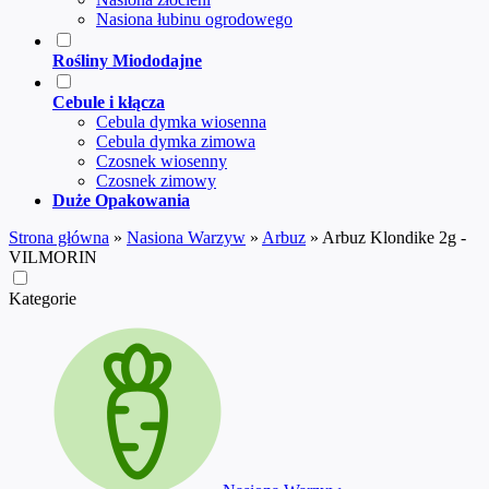
Nasiona łubinu ogrodowego
Rośliny Miododajne
Cebule i kłącza
Cebula dymka wiosenna
Cebula dymka zimowa
Czosnek wiosenny
Czosnek zimowy
Duże Opakowania
Strona główna
»
Nasiona Warzyw
»
Arbuz
»
Arbuz Klondike 2g -
VILMORIN
Kategorie