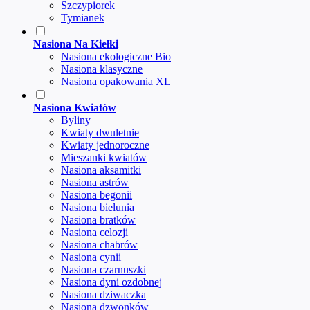
Szczypiorek
Tymianek
Nasiona Na Kiełki
Nasiona ekologiczne Bio
Nasiona klasyczne
Nasiona opakowania XL
Nasiona Kwiatów
Byliny
Kwiaty dwuletnie
Kwiaty jednoroczne
Mieszanki kwiatów
Nasiona aksamitki
Nasiona astrów
Nasiona begonii
Nasiona bielunia
Nasiona bratków
Nasiona celozji
Nasiona chabrów
Nasiona cynii
Nasiona czarnuszki
Nasiona dyni ozdobnej
Nasiona dziwaczka
Nasiona dzwonków