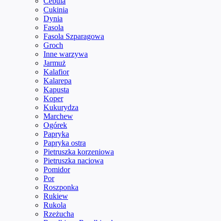
Cebula
Cukinia
Dynia
Fasola
Fasola Szparagowa
Groch
Inne warzywa
Jarmuż
Kalafior
Kalarepa
Kapusta
Koper
Kukurydza
Marchew
Ogórek
Papryka
Papryka ostra
Pietruszka korzeniowa
Pietruszka naciowa
Pomidor
Por
Roszponka
Rukiew
Rukola
Rzeżucha