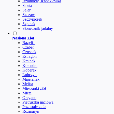
Rzodkiew, Rzodkiewka
Sałata
Seler
Szczaw
Szczypiorek
Szpinak
Słonecznik jadalny
Nasiona Ziół
Bazylia
Cząber
Czosnek
Estragon
Kminek
Kolendra
Koperek
Lubczyk
Majeranek
Melisa
Mieszanki ziół
Mięta
Oregano
Pietruszka naciowa
Pozostałe zioła
Rozmaryn