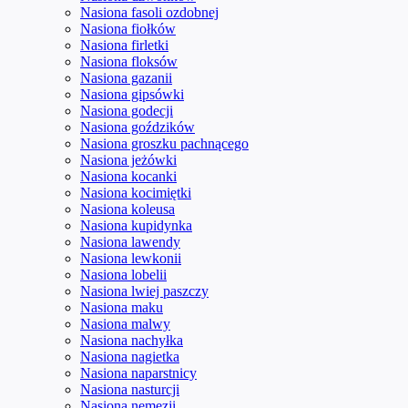
Nasiona fasoli ozdobnej
Nasiona fiołków
Nasiona firletki
Nasiona floksów
Nasiona gazanii
Nasiona gipsówki
Nasiona godecji
Nasiona goździków
Nasiona groszku pachnącego
Nasiona jeżówki
Nasiona kocanki
Nasiona kocimiętki
Nasiona koleusa
Nasiona kupidynka
Nasiona lawendy
Nasiona lewkonii
Nasiona lobelii
Nasiona lwiej paszczy
Nasiona maku
Nasiona malwy
Nasiona nachyłka
Nasiona nagietka
Nasiona naparstnicy
Nasiona nasturcji
Nasiona nemezji